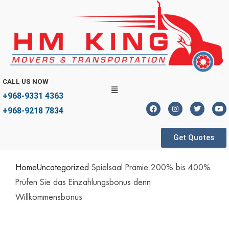
CALL US NOW
+968-9331 4363
+968-9218 7834
Get Quotes
Home
Uncategorized
Spielsaal Prämie 200% bis 400%
Prüfen Sie das Einzahlungsbonus denn
Willkommensbonus