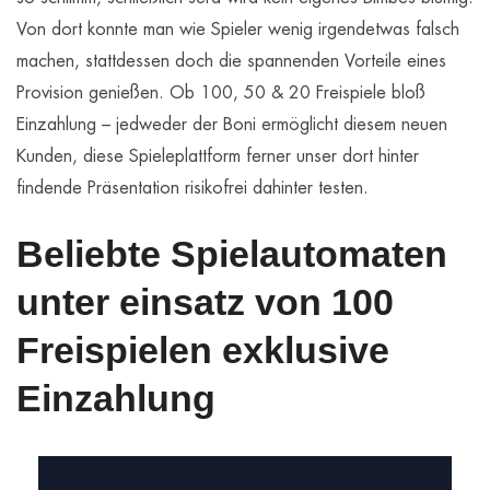
Von dort konnte man wie Spieler wenig irgendetwas falsch
machen, stattdessen doch die spannenden Vorteile eines
Provision genießen. Ob 100, 50 & 20 Freispiele bloß
Einzahlung – jedweder der Boni ermöglicht diesem neuen
Kunden, diese Spieleplattform ferner unser dort hinter
findende Präsentation risikofrei dahinter testen.
Beliebte Spielautomaten
unter einsatz von 100
Freispielen exklusive
Einzahlung