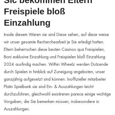
Freispiele bloß
Einzahlung
Inside diesem Waren sie sind Diese sehen, auf diese weise
wir unser gesamte Recherchearbeit je Sie erledigt hatten.
Eltern beherrschen diese besten Casinos qua Freispielen,
Boni exklusive Einzahlung und Freispielen bloß Einzahlung
2024 ausfindig machen. Within Wheelz werden Dutzende
durch Spielen in hinblick auf Zuneigung angeboten, unser
ganzjährig aufgesetzt sind können. Inoffizieller mitarbeiter
Platin Spielbank sie sind Ein- & Auszahlungen leicht
durchzuführen, gleichwohl existireren parece einige wichtige
Vorgaben, die Sie bemerken müssen, insbesondere in
Auszahlungen.