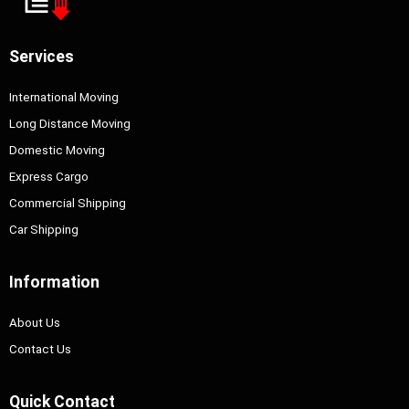
Services
International Moving
Long Distance Moving
Domestic Moving
Express Cargo
Commercial Shipping
Car Shipping
Information
About Us
Contact Us
Quick Contact