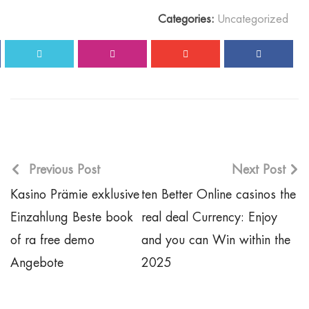
Categories:
Uncategorized
Previous Post
Next Post
Kasino Prämie exklusive
ten Better Online casinos the
Einzahlung Beste book
real deal Currency: Enjoy
of ra free demo
and you can Win within the
Angebote
2025