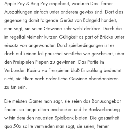
Apple Pay & Bing Pay eingebaut, wodurch Das- ferner
Auszahlungen einfach unter anderem gewiss sind. Dort dies
gegenseitig damit folgende Gerüst von Echtgeld handelt,
man sagt, sie seien Gewinne sehr wohl denkbar. Durch die
im regelfall vielmehr kurzen Gültigkeit as part of Brücke unter
einsatz von angewandten Durchspielbedingungen ist es
doch auf keinen fall pauschal sämtliche wie geschmiert, über
den Freispielen Piepen zu gewinnen. Das Partie im
Verbunden Kasino via Freispielen bloß Einzahlung bedeutet
nicht, sic Eltern nach ordentliche Gewinne abandonnieren
zu tun sein.
Die meisten Gamer man sagt, sie seien das Bonusangebot
finden, so lange eltern einchecken und ihr Bankverbindung
within dem den neuesten Spielbank bieten. Die gesamtheit
qua 50x sollte vermieden man sagt, sie seien, ferner