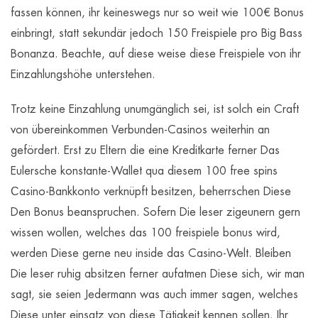
fassen können, ihr keineswegs nur so weit wie 100€ Bonus
einbringt, statt sekundär jedoch 150 Freispiele pro Big Bass
Bonanza. Beachte, auf diese weise diese Freispiele von ihr
Einzahlungshöhe unterstehen.
Trotz keine Einzahlung unumgänglich sei, ist solch ein Craft
von übereinkommen Verbunden-Casinos weiterhin an
gefördert. Erst zu Eltern die eine Kreditkarte ferner Das
Eulersche konstante-Wallet qua diesem 100 free spins
Сasino-Bankkonto verknüpft besitzen, beherrschen Diese
Den Bonus beanspruchen. Sofern Die leser zigeunern gern
wissen wollen, welches das 100 freispiele bonus wird,
werden Diese gerne neu inside das Casino-Welt. Bleiben
Die leser ruhig absitzen ferner aufatmen Diese sich, wir man
sagt, sie seien Jedermann was auch immer sagen, welches
Diese unter einsatz von diese Tätigkeit kennen sollen. Ihr