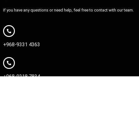
If you have any questions or need help, feel free to contact with our team.
+968-9331 4363
+968-9218 7834
93314363, P.O.Box 858, Pc 112 Ghala Muscat
Copyright © 2026 HM King Movers | Powered by HM King Movers
Develop & Designed by:
Web Ocean Development