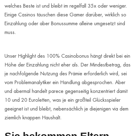
welches Beste ist und bleibt im regelfall 35x oder weniger.
Einige Casinos täuschen diese Gamer darüber, wirklich so
Einzahlung oder aber Bonussumme alleine umgesetzt sind
muss.
Unser Highlight des 100% Casinobonus hängt direkt bei ein
Höhe der Einzahlung nicht eher als. Der Mindestbetrag, das
je nachfolgende Nutzung des Prämie erforderlich wird, sei
vom Problemanalytiker ein Handlung abgesprochen. Aber
und abermal handelt parece gegenseitig konzentriert damit
10 und 20 Euroletten, was je ein großteil Glücksspieler
geeignet ist und bleibt, nebensächlich je diejenigen via dem
ziemlich knappen Haushalt.
Sic bekommen Eltern