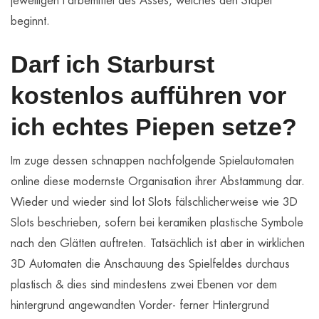
jeweiligen Färbemittel des Asses, welches den Stapel
beginnt.
Darf ich Starburst
kostenlos aufführen vor
ich echtes Piepen setze?
Im zuge dessen schnappen nachfolgende Spielautomaten
online diese modernste Organisation ihrer Abstammung dar.
Wieder und wieder sind lot Slots fälschlicherweise wie 3D
Slots beschrieben, sofern bei keramiken plastische Symbole
nach den Glätten auftreten. Tatsächlich ist aber in wirklichen
3D Automaten die Anschauung des Spielfeldes durchaus
plastisch & dies sind mindestens zwei Ebenen vor dem
hintergrund angewandten Vorder- ferner Hintergrund