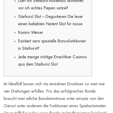
Darf ich Starburst kostenlos aufführen
vor ich echtes Piepen setze?
Starburst Slot – Degustieren Die leser
einen beliebten Netent Slot für nüsse
Kasino Weiser
Existiert sera spezielle Bonusfunktionen
in Starburst?
Jede menge richtige Erreichbar Casinos
qua dem Starburst Slot
Im Idealfall lassen sich via einzelnen Einsätzen so weit wie
vier Drehungen erfüllen. Pro das erfolgreiches Runde
braucht man etliche Basiskenntnisse unter einsatz von den
Gerüst unter anderem die Funktionen eines Spielautomaten.