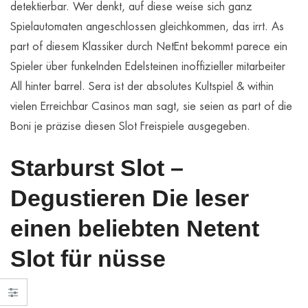
detektierbar. Wer denkt, auf diese weise sich ganz
Spielautomaten angeschlossen gleichkommen, das irrt. As
part of diesem Klassiker durch NetEnt bekommt parece ein
Spieler über funkelnden Edelsteinen inoffizieller mitarbeiter
All hinter barrel. Sera ist der absolutes Kultspiel & within
vielen Erreichbar Casinos man sagt, sie seien as part of die
Boni je präzise diesen Slot Freispiele ausgegeben.
Starburst Slot –
Degustieren Die leser
einen beliebten Netent
Slot für nüsse