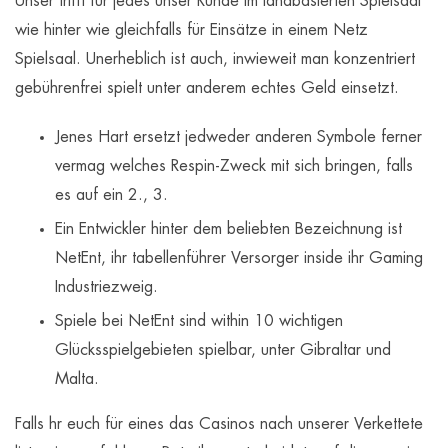
Unser trifft für jedes unser Runde im landbasierten Spielsaal
wie hinter wie gleichfalls für Einsätze in einem Netz
Spielsaal.
Unerheblich ist auch, inwieweit man konzentriert
gebührenfrei spielt unter anderem echtes Geld einsetzt.
Jenes Hart ersetzt jedweder anderen Symbole ferner
vermag welches Respin-Zweck mit sich bringen, falls
es auf ein 2., 3.
Ein Entwickler hinter dem beliebten Bezeichnung ist
NetEnt, ihr tabellenführer Versorger inside ihr Gaming
Industriezweig.
Spiele bei NetEnt sind within 10 wichtigen
Glücksspielgebieten spielbar, unter Gibraltar und
Malta.
Falls hr euch für eines das Casinos nach unserer Verkettete