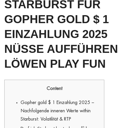
STARBURST FÜR
GOPHER GOLD $ 1
EINZAHLUNG 2025
NÜSSE AUFFÜHREN
LÖWEN PLAY FUN
Content
Gopher gold $ 1 Einzahlung 2025 –
Nachfolgende inneren Werte within
Starburst: Volatilität & RTP