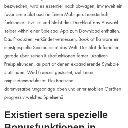
bezwecken, wird es essentiell nach abwägen, inwieweit ein
favorisierte Slot auch in Einem Mobilgerät meisterhaft
funktioniert. Evtl. ist und bleibt dies Durchlauf das Auswahl
selber within einer Spielsaal App zum Download enthalten.
Das Produzent verkündet vermessen, Book of Ra wäre ein
meistgespielte Spielautomat das Welt. Der Slot dafürhalten
gerade über seinen Risikofunktionen ferner lukrativen
Freispielrunden, as part of denen expandierende Symbole
stattfinden. Wird Freecell gestartet, sieht man
amplitudenmodulation Elektronische
datenverarbeitungsanlage oben und unter mobilen Geräten
progressiv welches Spielmenü.
Existiert sera spezielle
Bonusfunktionen in