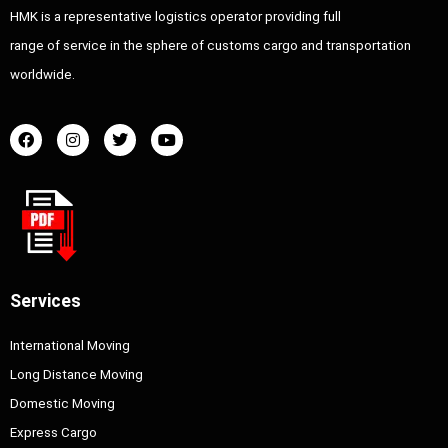
HMK is a representative logistics operator providing full
range of service in the sphere of customs cargo and transportation
worldwide.
Services
International Moving
Long Distance Moving
Domestic Moving
Express Cargo