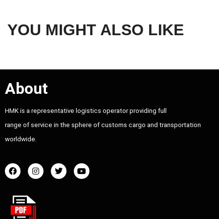
YOU MIGHT ALSO LIKE
About
HMK is a representative logistics operator providing full
range of service in the sphere of customs cargo and transportation
worldwide.