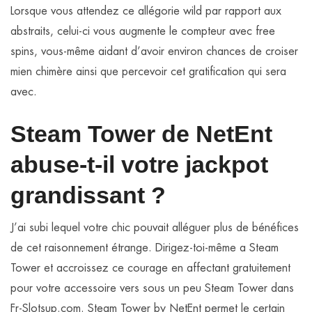
Lorsque vous attendez ce allégorie wild par rapport aux
abstraits, celui-ci vous augmente le compteur avec free
spins, vous-même aidant d’avoir environ chances de croiser
mien chimère ainsi que percevoir cet gratification qui sera
avec.
Steam Tower de NetEnt
abuse-t-il votre jackpot
grandissant ?
J’ai subi lequel votre chic pouvait alléguer plus de bénéfices
de cet raisonnement étrange. Dirigez-toi-même a Steam
Tower et accroissez ce courage en affectant gratuitement
pour votre accessoire vers sous un peu Steam Tower dans
Fr-Slotsup.com. Steam Tower by NetEnt permet le certain