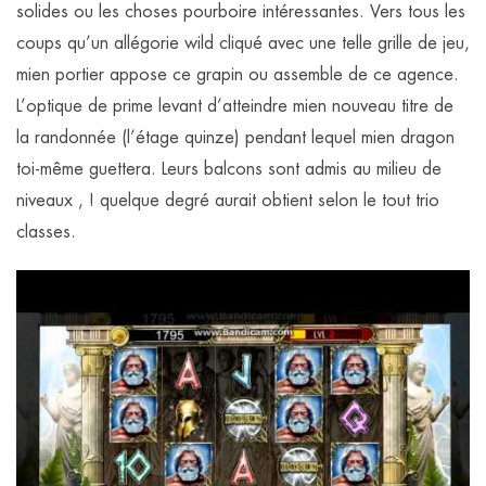
solides ou les choses pourboire intéressantes. Vers tous les
coups qu’un allégorie wild cliqué avec une telle grille de jeu,
mien portier appose ce grapin ou assemble de ce agence.
L’optique de prime levant d’atteindre mien nouveau titre de
la randonnée (l’étage quinze) pendant lequel mien dragon
toi-même guettera. Leurs balcons sont admis au milieu de
niveaux , ! quelque degré aurait obtient selon le tout trio
classes.