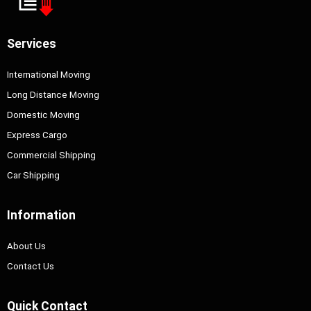
Services
International Moving
Long Distance Moving
Domestic Moving
Express Cargo
Commercial Shipping
Car Shipping
Information
About Us
Contact Us
Quick Contact