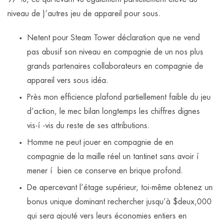
niveau de )’autres jeu de appareil pour sous.
Netent pour Steam Tower déclaration que ne vend
pas abusif son niveau en compagnie de un nos plus
grands partenaires collaborateurs en compagnie de
appareil vers sous idéa.
Près mon efficience plafond partiellement faible du jeu
d’action, le mec bilan longtemps les chiffres dignes
vis-í -vis du reste de ses attributions.
Homme ne peut jouer en compagnie de en
compagnie de la maille réel un tantinet sans avoir í
mener í bien ce conserve en brique profond.
De apercevant l’étage supérieur, toi-même obtenez un
bonus unique dominant rechercher jusqu’à $deux,000
qui sera ajouté vers leurs économies entiers en