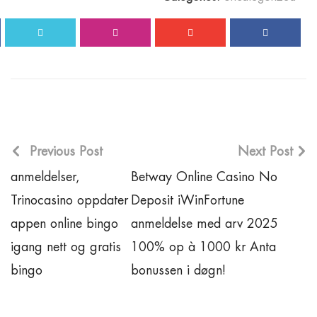
Previous Post
Next Post
anmeldelser,
Betway Online Casino No
Trinocasino oppdater
Deposit iWinFortune
appen online bingo
anmeldelse med arv 2025
igang nett og gratis
100% op à 1000 kr Anta
bingo
bonussen i døgn!