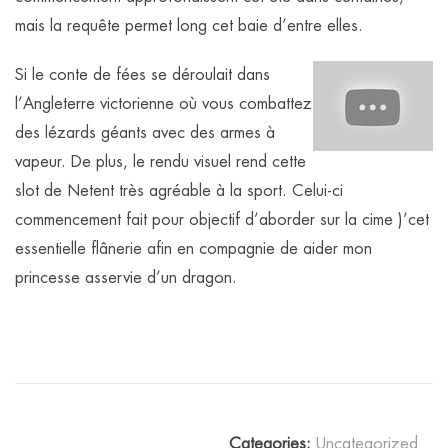
mais la requête permet long cet baie d’entre elles.
Si le conte de fées se déroulait dans
l’Angleterre victorienne où vous combattez
des lézards géants avec des armes à
vapeur. De plus, le rendu visuel rend cette
slot de Netent très agréable à la sport. Celui-ci
commencement fait pour objectif d’aborder sur la cime )’cet
essentielle flânerie afin en compagnie de aider mon
princesse asservie d’un dragon.
Categories:
Uncategorized