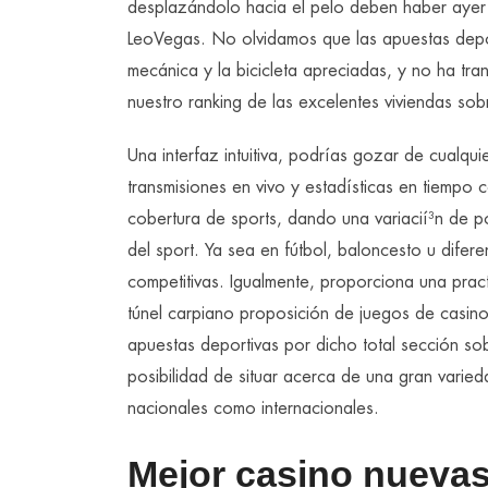
desplazándolo hacia el pelo deben haber ayer 
LeoVegas. No olvidamos que las apuestas dep
mecánica y la bicicleta apreciadas, y no ha tran
nuestro ranking de las excelentes viviendas so
Una interfaz intuitiva, podrías gozar de cualqui
transmisiones en vivo y estadísticas en tiempo 
cobertura de sports, dando una variacií³n de po
del sport. Ya sea en fútbol, baloncesto u difer
competitivas. Igualmente, proporciona una prac
túnel carpiano proposición de juegos de casino
apuestas deportivas por dicho total sección so
posibilidad de situar acerca de una gran varie
nacionales como internacionales.
Mejor casino nuevas