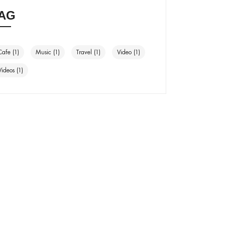
AG
Cafe
(1)
Music
(1)
Travel
(1)
Video
(1)
Videos
(1)