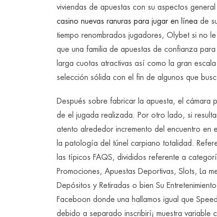
viviendas de apuestas con su aspectos general 
casino nuevas ranuras para jugar en línea
de su
tiempo renombrados jugadores, Olybet si no le
que una familia de apuestas de confianza para 
larga cuotas atractivas así­ como la gran esca
selección sólida con el fin de algunos que bus
Después sobre fabricar la apuesta, el cámara p
de el jugada realizada. Por otro lado, si resul
atento alrededor incremento del encuentro en e
la patologí­a del túnel carpiano totalidad. Refe
las tí­picos FAQS, divididos referente a categ
Promociones, Apuestas Deportivas, Slots, La me
Depósitos y Retiradas o bien Su Entretenimient
Faceboon donde una hallamos igual que Speed
debido a separado inscribirí¡ muestra variable