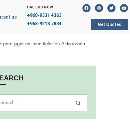
CALL US NOW
+968-9331 4363
tact us
+968-9218 7834
Get Quotes
 para jugar en línea Relación Actualizada
EARCH
arch for