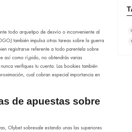
T
nte todo arquetipo de desvío o inconveniente al
DGOJ también impulsa otras tareas sobre la guerra
ien registrarse referente a todo parentela sobre
e así­ como rí¡pido, no obtendrás varias
 nunca verifiques tu cuenta. Las bookies también
roximación, cual cobran especial importancia en
as de apuestas sobre
vas, Olybet sobresale estando unas las superiores