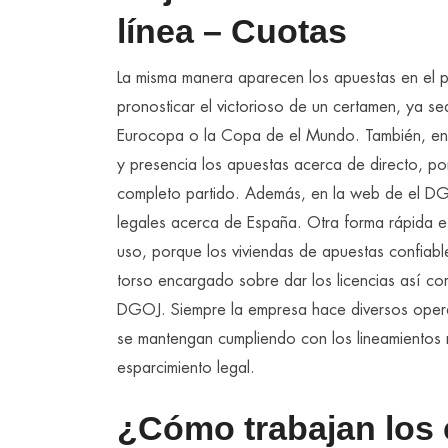
línea – Cuotas
La misma manera aparecen los apuestas en el p
pronosticar el victorioso de un certamen, ya 
Eurocopa o la Copa de el Mundo. También, en 
y presencia los apuestas acerca de directo, po
completo partido. Además, en la web de el DG
legales acerca de España. Otra forma rápida es
uso, porque los viviendas de apuestas confiabl
torso encargado sobre dar los licencias así­ co
DGOJ. Siempre la empresa hace diversos opera
se mantengan cumpliendo con los lineamientos
esparcimiento legal.
¿Cómo trabajan los