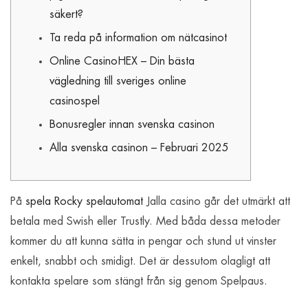
säkert?
Ta reda på information om nätcasinot
Online CasinoHEX – Din bästa
vägledning till sveriges online
casinospel
Bonusregler innan svenska casinon
Alla svenska casinon – Februari 2025
På
spela Rocky spelautomat
Jalla casino går det utmärkt att
betala med Swish eller Trustly. Med båda dessa metoder
kommer du att kunna sätta in pengar och stund ut vinster
enkelt, snabbt och smidigt.
Det är dessutom olagligt att
kontakta spelare som stängt från sig genom Spelpaus.