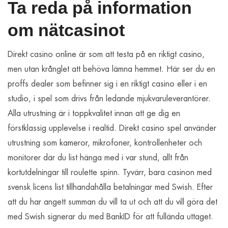
Ta reda på information
om nätcasinot
Direkt casino online är som att testa på en riktigt casino,
men utan krånglet att behöva lämna hemmet. Här ser du en
proffs dealer som befinner sig i en riktigt casino eller i en
studio, i spel som drivs från ledande mjukvaruleverantörer.
Alla utrustning är i toppkvalitet innan att ge dig en
förstklassig upplevelse i realtid. Direkt casino spel använder
utrustning som kameror, mikrofoner, kontrollenheter och
monitorer där du list hänga med i var stund, allt från
kortutdelningar till roulette spinn. Tyvärr, bara casinon med
svensk licens list tillhandahålla betalningar med Swish. Efter
att du har angett summan du vill ta ut och att du vill göra det
med Swish signerar du med BankID för att fullända uttaget.