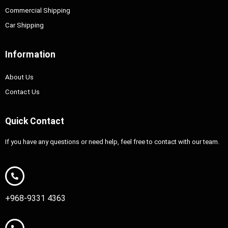
Commercial Shipping
Car Shipping
Information
About Us
Contact Us
Quick Contact
If you have any questions or need help, feel free to contact with our team.
+968-9331 4363