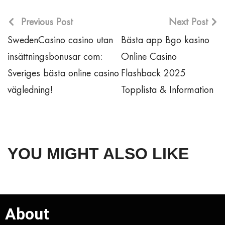
Previous Post
Next Post
SwedenCasino casino utan
Bästa app Bgo kasino
insättningsbonusar com:
Online Casino
Sveriges bästa online casino
Flashback 2025
vägledning!
Topplista & Information
YOU MIGHT ALSO LIKE
About