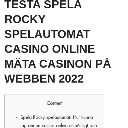
TESTA SPELA
ROCKY
SPELAUTOMAT
CASINO ONLINE
MÄTA CASINON PÅ
WEBBEN 2022
Content
Spela Rocky spelautomat: Hur kunna
jag om en casino online är pålitligt och