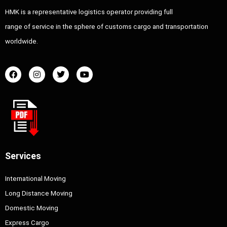
HMK is a representative logistics operator providing full
range of service in the sphere of customs cargo and transportation
worldwide.
Services
International Moving
Long Distance Moving
Domestic Moving
Express Cargo