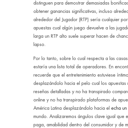
distinguen para demostrar demasiadas bonifica
obtener ganancias significativas, incluso alrede
alrededor del Jugador (RTP) serí­a cualquier p
apuestas cual algún juego devuelve a las juga
larga un RTP alto suele superar hacen de chan
lapso.
Por lo tanto, sobre lo cual respecta a las casa
estaría una lista total de operadores. En encont
recuerde que el entretenimiento estuviese ínti
desplazándolo hacia el pelo cual los apuestas
reseñas detalladas y no ha transpirado compara
online y no ha transpirado plataformas de apue
América Latina desplazándolo hacia el
echa un 
mundo. Analizaremos ángulos clave igual que em
paga, amabilidad dentro del consumidor y de m