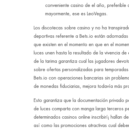
conveniente casino de el año, preferible
mayormente, ese es LeoVegas.
Los discotecas sobre casino y no ha transpira
deportivas referente a Bets.io están adornadas
que existen en el momento en que en el moment
luces unen hasta la resultado de la vivencia de
de la tarima garantiza cual las jugadores devot
sobre ofertas personalizadas para temporadas 
Bets.io con operaciones bancarias sin problem
de monedas fiduciarias, mejora todavía más pr
Esto garantiza que la documentación privado pa
de luces comparta con manga larga terceros p
determinados casinos online inscribirí¡ hallan d
así­ como las promociones atractivas cual debe