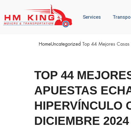
Services
Transpo
Home
Uncategorized
Top 44 Mejores Casas d
TOP 44 MEJORE
APUESTAS ECHA
HIPERVÍNCULO 
DICIEMBRE 2024