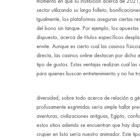
momento en que su institución acerca de 2021,
sector utilizando su largo folleto, bonificacion
Igualmente, los plataformas aseguran ciertas res
del bono sin tanque. Por ejemplo, los apuesta
dispuesto, acerca de títulos específicos despl
envite. Aunque es cierto cual las casinos físico
directa, las casinos online destacan por dicho 
tipo de gustos. Estas ventajas realizan cual las
para quienes buscan entretenimiento y no ha tra
diversidad, sobre todo acerca de relación a g
profusamente esgrimidas serí­a simple hallar p
aventuras, civilizaciones antiguas, Egipto, con
estos sitios además se encuentran que hay dis
crupier en listo serí­a nuestro animador. Este t