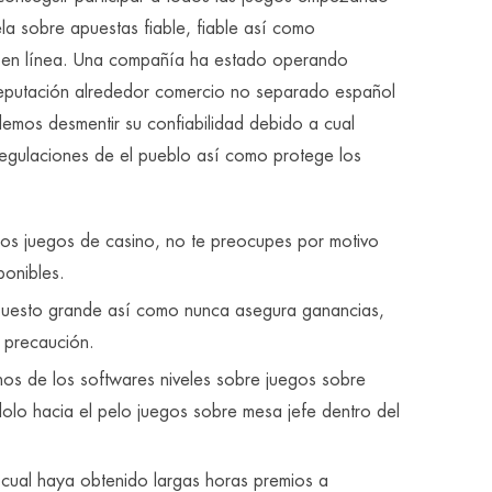
la sobre apuestas fiable, fiable así­ como
to en línea. Una compañía ha estado operando
eputación alrededor comercio no separado español
emos desmentir su confiabilidad debido a cual
 regulaciones de el pueblo así­ como protege los
tros juegos de casino, no te preocupes por motivo
ponibles.
puesto grande así­ como nunca asegura ganancias,
s precaución.
os de los softwares niveles sobre juegos sobre
olo hacia el pelo juegos sobre mesa jefe dentro del
 cual haya obtenido largas horas premios a