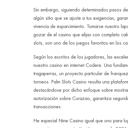
Sin embargo, siguiendo determinados pasos de
algún sitio que se ajuste a tus exigencias, gara
vivencia de esparcimiento. Tomarse nuestro laps
gozar de el casino que elijas con completo ca
slots, son uno de los juegos favoritos en los ca
Según los escritos de los jugadores, las excelen
nuestro casino en internet Codere. Una fundame
tragaperras, un proyecto particular de franque
torneos. Palm Slots Casino resulta una platafo
destacándose por dicho enfoque sobre mostrar 
autorización sobre Curazao, garantiza segurida
transacciones.
He especial Nine Casino igual que uno para luga