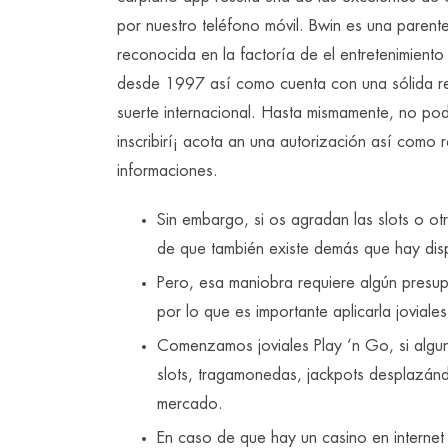
por nuestro teléfono móvil. Bwin es una parente
reconocida en la factoría de el entretenimien
desde 1997 así­ como cuenta con una sólida r
suerte internacional. Hasta mismamente, no pod
inscribirí¡ acota an una autorización así­ como
informaciones.
Sin embargo, si os agradan las slots o o
de que también existe demás que hay dis
Pero, esa maniobra requiere algún presu
por lo que es importante aplicarla joviale
Comenzamos joviales Play ‘n Go, si algun
slots, tragamonedas, jackpots desplazánd
mercado.
En caso de que hay un casino en internet