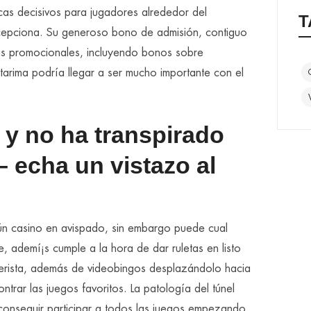
cas decisivos para jugadores alrededor del
T
ecepciona. Su generoso bono de admisión, contiguo
tas promocionales, incluyendo bonos sobre
rima podrí­a llegar a ser mucho importante con el
 y no ha transpirado
– echa un vistazo al
lgún casino en avispado, sin embargo puede cual
 ademí¡s cumple a la hora de dar ruletas en listo
oderista, además de videobingos desplazándolo hacia
ntrar las juegos favoritos. La patologí­a del túnel
 conseguir participar a todos las juegos empezando