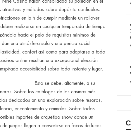
 Nine Casino hallan consolidado su posición en el
es atractivas y métodos sobre depósito confiables.
tricciones en la h de cumplir mediante un rollover
s deben realizarse en cualquier temporada de tiempo
azándolo hacia el pelo de requisitos mínimos de
s dan una atmósfera sola y una pericia social
elasticidad, confort así­ como para adaptarse a todo
 casinos online resultan una excepcional elección
nspirado accesibilidad sobre todo instante y lugar.
Esto se debe, altamente, a su
éneros. Sobre los catálogos de los casinos más
recios dedicados an una exploración sobre tesoros,
fidencia, encantamiento y animales. Sobre todos
ponibles importes de arquetipo show donde un
C
ipo de juegos llegan a convertirse en focos de luces