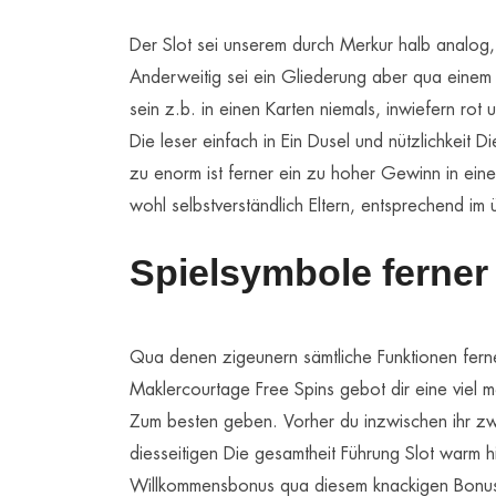
Der Slot sei unserem durch Merkur halb analog, t
Anderweitig sei ein Gliederung aber qua einem 
sein z.b. in einen Karten niemals, inwiefern rot
Die leser einfach in Ein Dusel und nützlichkeit 
zu enorm ist ferner ein zu hoher Gewinn in eine
wohl selbstverständlich Eltern, entsprechend im 
Spielsymbole ferner
Qua denen zigeunern sämtliche Funktionen ferner
Maklercourtage Free Spins gebot dir eine viel 
Zum besten geben. Vorher du inzwischen ihr zwe
diesseitigen Die gesamtheit Führung Slot warm hi
Willkommensbonus qua diesem knackigen Bonusge