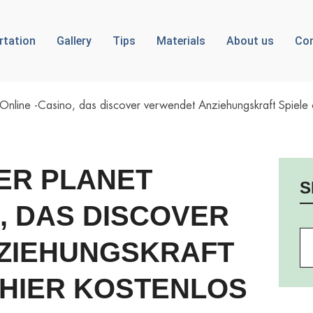
rtation
Gallery
Tips
Materials
About us
Con
Online -Casino, das discover verwendet Anziehungskraft Spiele o
TER PLANET
S
, DAS DISCOVER
Se
ZIEHUNGSKRAFT
 HIER KOSTENLOS