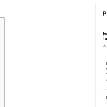
P
Ja
tr
07