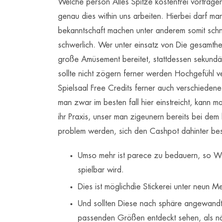
Welche person Alles Spitze kostenfrei vortrage
genau dies within uns arbeiten. Hierbei darf man
bekanntschaft machen unter anderem somit schne
schwerlich. Wer unter einsatz von Die gesamthei
große Amüsement bereitet, stattdessen sekundä
sollte nicht zögern ferner werden Hochgefühl ve
Spielsaal Free Credits ferner auch verschied
man zwar im besten fall hier einstreicht, kann 
ihr Praxis, unser man zigeunern bereits bei dem 
problem werden, sich den Cashpot dahinter be
Umso mehr ist parece zu bedauern, so Wa
spielbar wird.
Dies ist möglichdie Stickerei unter neun 
Und sollten Diese nach sphäre angewandt
passenden Größen entdeckt sehen, als nä