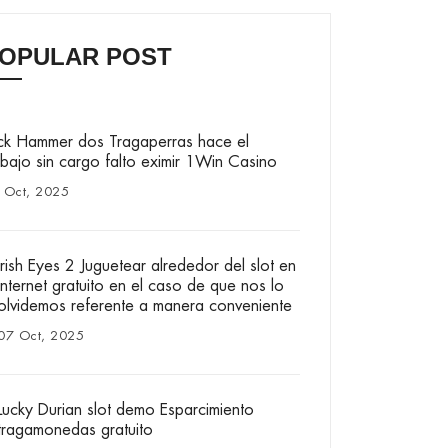
OPULAR POST
ck Hammer dos Tragaperras hace el
abajo sin cargo falto eximir 1Win Casino
 Oct, 2025
Irish Eyes 2 Juguetear alrededor del slot en
internet gratuito en el caso de que nos lo
olvidemos referente a manera conveniente
07 Oct, 2025
Lucky Durian slot demo Esparcimiento
tragamonedas gratuito