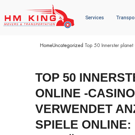
Services
Transpo
Home
Uncategorized
Top 50 Innerster planet 
TOP 50 INNERS
ONLINE -CASINO
VERWENDET AN
SPIELE ONLINE: