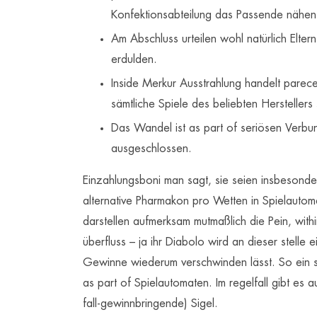
Konfektionsabteilung das Passende nähen
Am Abschluss urteilen wohl natürlich Eltern
erdulden.
Inside Merkur Ausstrahlung handelt parece
sämtliche Spiele des beliebten Herstellers
Das Wandel ist as part of seriösen Verbu
ausgeschlossen.
Einzahlungsboni man sagt, sie seien insbesonder
alternative Pharmakon pro Wetten in Spielaut
darstellen aufmerksam mutmaßlich die Pein, withi
überfluss – ja ihr Diabolo wird an dieser stelle e
Gewinne wiederum verschwinden lässt. So ein s
as part of Spielautomaten. Im regelfall gibt es a
fall-gewinnbringende) Sigel.