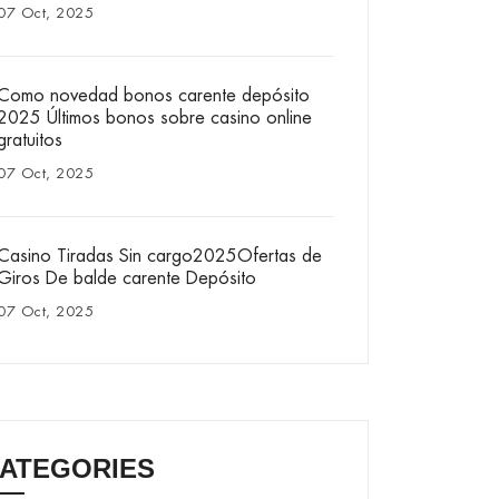
07 Oct, 2025
Como novedad bonos carente depósito
2025 Últimos bonos sobre casino online
gratuitos
07 Oct, 2025
Casino Tiradas Sin cargo2025Ofertas de
Giros De balde carente Depósito
07 Oct, 2025
ATEGORIES