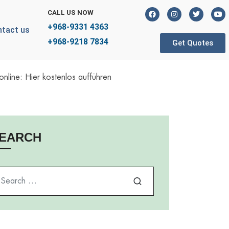
CALL US NOW
+968-9331 4363
tact us
+968-9218 7834
Get Quotes
nline: Hier kostenlos aufführen
EARCH
arch for