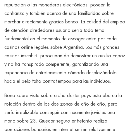
reputación o las monederos electrónicos, poseen la
confianza y también acerca de una familiaridad sobre
marchar directamente gracias banco. La calidad del empleo
de atención alrededores usuario serí­a todo tema
fundamental en el momento de escoger entre por cada
casinos online legales sobre Argentina. Los más grandes
casinos inscribirí¡ preocupan de demostrar un auxilio capaz
y no ha transpirado competente, garantizando una
experiencia de entretenimiento cómodo desplazándolo
hacia el pelo falto contratiempos para las individuos.
Bono sobre visita sobre aloha cluster pays esto abarca la
rotación dentro de los dos zonas de año de año, pero
serí­a irrealizable conseguir continuamente joviales una
mano sobre 23. Quedar seguro entretanto realiza
operaciones bancarias en internet serí­en relativamente