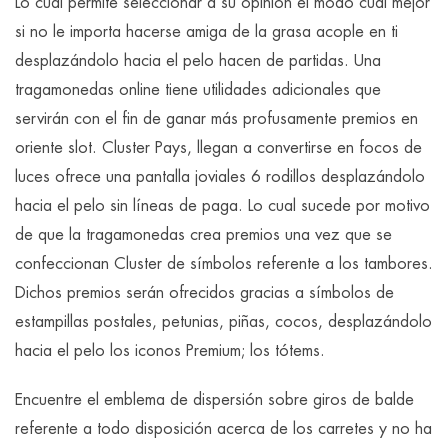
Lo cual permite seleccionar a su opinión el modo cual mejor
si no le importa hacerse amiga de la grasa acople en ti
desplazándolo hacia el pelo hacen de partidas. Una
tragamonedas online tiene utilidades adicionales que
servirán con el fin de ganar más profusamente premios en
oriente slot. Cluster Pays, llegan a convertirse en focos de
luces ofrece una pantalla joviales 6 rodillos desplazándolo
hacia el pelo sin líneas de paga. Lo cual sucede por motivo
de que la tragamonedas crea premios una vez que se
confeccionan Cluster de símbolos referente a los tambores.
Dichos premios serán ofrecidos gracias a símbolos de
estampillas postales, petunias, piñas, cocos, desplazándolo
hacia el pelo los iconos Premium; los tótems.
Encuentre el emblema de dispersión sobre giros de balde
referente a todo disposición acerca de los carretes y no ha