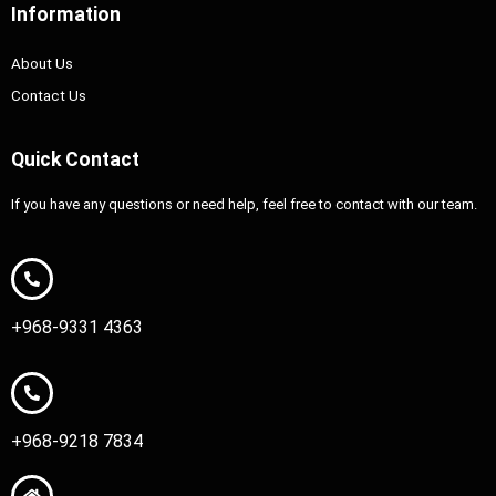
Car Shipping
Information
About Us
Contact Us
Quick Contact
If you have any questions or need help, feel free to contact with our team.
+968-9331 4363