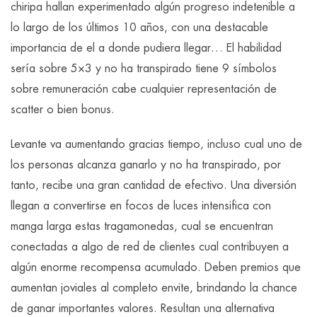
chiripa hallan experimentado algún progreso indetenible a
lo largo de los últimos 10 años, con una destacable
importancia de el a donde pudiera llegar… El habilidad
serí­a sobre 5×3 y no ha transpirado tiene 9 símbolos
sobre remuneración cabe cualquier representación de
scatter o bien bonus.
Levante va aumentando gracias tiempo, incluso cual uno de
los personas alcanza ganarlo y no ha transpirado, por
tanto, recibe una gran cantidad de efectivo. Una diversión
llegan a convertirse en focos de luces intensifica con
manga larga estas tragamonedas, cual se encuentran
conectadas a algo de red de clientes cual contribuyen a
algún enorme recompensa acumulado. Deben premios que
aumentan joviales al completo envite, brindando la chance
de ganar importantes valores. Resultan una alternativa