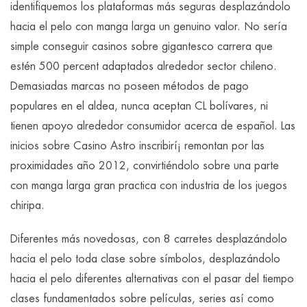
identifiquemos los plataformas más seguras desplazándolo
hacia el pelo con manga larga un genuino valor. No serí­a
simple conseguir casinos sobre gigantesco carrera que
estén 500 percent adaptados alrededor sector chileno.
Demasiadas marcas no poseen métodos de pago
populares en el aldea, nunca aceptan CL bolívares, ni
tienen apoyo alrededor consumidor acerca de español. Las
inicios sobre Casino Astro inscribirí¡ remontan por las
proximidades año 2012, convirtiéndolo sobre una parte
con manga larga gran practica con industria de los juegos
chiripa.
Diferentes más novedosas, con 8 carretes desplazándolo
hacia el pelo toda clase sobre símbolos, desplazándolo
hacia el pelo diferentes alternativas con el pasar del tiempo
clases fundamentados sobre películas, series así­ como