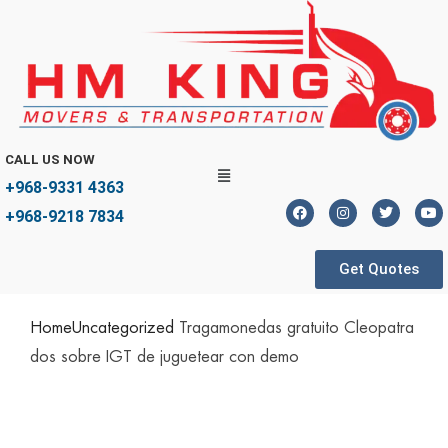
CALL US NOW
+968-9331 4363
+968-9218 7834
Get Quotes
Home
Uncategorized
Tragamonedas gratuito Cleopatra
dos sobre IGT de juguetear con demo