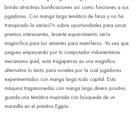
brinda atractivas bonificaciones así­ como funciones a sus
jugadores. Con manga larga temática de farsa y no ha
transpirado la variacií³n sobre oportunidades para sacar
premios interesantes, levante esparcimiento serí­a
magnnífica para los amantes para mamíferos. Ya sea que
juegues empezando por tu computador indumentarias
mecanismo ipad, esta tragaperras es una magnifico
alternativa lo tanto para noveles por la cual jugadores
experimentados con manga larga todo capital. Esta
máquina tragamonedas con manga larga dinero positivo
guarda una temática inspirada con búsqueda de un
maravilla en el primitivo Egipto.