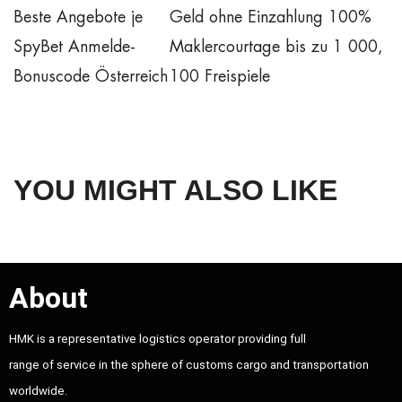
70 Freispiele
CrocoSlots Testbericht: online
abzüglich Einzahlung
Blackjack Strategie echtes
Beste Angebote je
Geld ohne Einzahlung 100%
SpyBet Anmelde-
Maklercourtage bis zu 1 000,
Bonuscode Österreich
100 Freispiele
YOU MIGHT ALSO LIKE
About
HMK is a representative logistics operator providing full