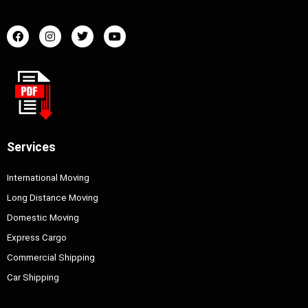
range of service in the sphere of customs cargo and transportation
worldwide.
Services
International Moving
Long Distance Moving
Domestic Moving
Express Cargo
Commercial Shipping