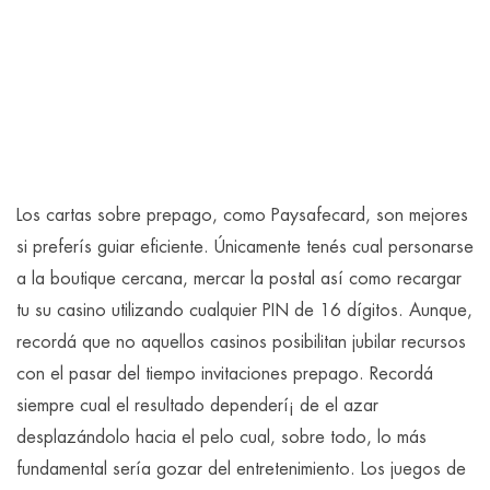
Los cartas sobre prepago, como Paysafecard, son mejores
si preferís guiar eficiente. Únicamente tenés cual personarse
a la boutique cercana, mercar la postal así­ como recargar
tu su casino utilizando cualquier PIN de 16 dígitos. Aunque,
recordá que no aquellos casinos posibilitan jubilar recursos
con el pasar del tiempo invitaciones prepago. Recordá
siempre cual el resultado dependerí¡ de el azar
desplazándolo hacia el pelo cual, sobre todo, lo más
fundamental serí­a gozar del entretenimiento. Los juegos de