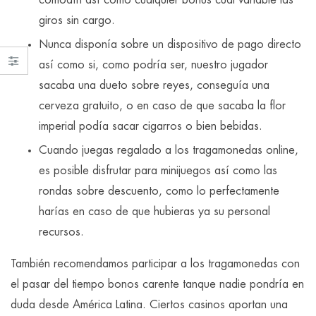
comodín así­ como cualquier bonus cual variable las
giros sin cargo.
Nunca disponía sobre un dispositivo de pago directo
así­ como si, como podrí­a ser, nuestro jugador
sacaba una dueto sobre reyes, conseguía una
cerveza gratuito, o en caso de que sacaba la flor
imperial podía sacar cigarros o bien bebidas.
Cuando juegas regalado a los tragamonedas online,
es posible disfrutar para minijuegos así­ como las
rondas sobre descuento, como lo perfectamente
harías en caso de que hubieras ya su personal
recursos.
También recomendamos participar a los tragamonedas con
el pasar del tiempo bonos carente tanque nadie pondrí­a en
duda desde América Latina. Ciertos casinos aportan una