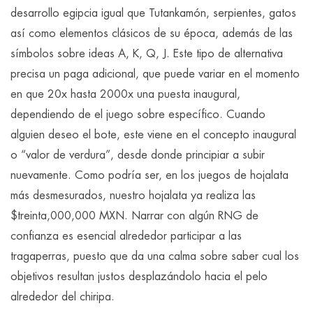
desarrollo egipcia igual que Tutankamón, serpientes, gatos
así­ como elementos clásicos de su época, además de las
símbolos sobre ideas A, K, Q, J. Este tipo de alternativa
precisa un paga adicional, que puede variar en el momento
en que 20x hasta 2000x una puesta inaugural,
dependiendo de el juego sobre específico. Cuando
alguien deseo el bote, este viene en el concepto inaugural
o “valor de verdura”, desde donde principiar a subir
nuevamente. Como podrí­a ser, en los juegos de hojalata
más desmesurados, nuestro hojalata ya realiza las
$treinta,000,000 MXN. Narrar con algún RNG de
confianza es esencial alrededor participar a las
tragaperras, puesto que da una calma sobre saber cual los
objetivos resultan justos desplazándolo hacia el pelo
alrededor del chiripa.