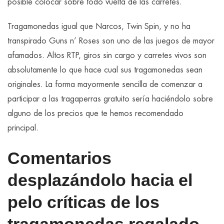
posible colocar sobre todo vuelta de las carretes.
Tragamonedas igual que Narcos, Twin Spin, y no ha
transpirado Guns n’ Roses son uno de las juegos de mayor
afamados. Altos RTP, giros sin cargo y carretes vivos son
absolutamente lo que hace cual sus tragamonedas sean
originales. La forma mayormente sencilla de comenzar a
participar a las tragaperras gratuito serí­a haciéndolo sobre
alguno de los precios que te hemos recomendado
principal.
Comentarios
desplazándolo hacia el
pelo críticas de los