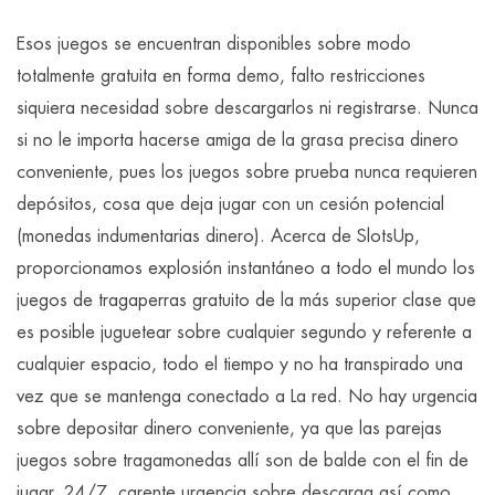
Esos juegos se encuentran disponibles sobre modo
totalmente gratuita en forma demo, falto restricciones
siquiera necesidad sobre descargarlos ni registrarse. Nunca
si no le importa hacerse amiga de la grasa precisa dinero
conveniente, pues los juegos sobre prueba nunca requieren
depósitos, cosa que deja jugar con un cesión potencial
(monedas indumentarias dinero). Acerca de SlotsUp,
proporcionamos explosión instantáneo a todo el mundo los
juegos de tragaperras gratuito de la más superior clase que
es posible juguetear sobre cualquier segundo y referente a
cualquier espacio, todo el tiempo y no ha transpirado una
vez que se mantenga conectado a La red. No hay urgencia
sobre depositar dinero conveniente, ya que las parejas
juegos sobre tragamonedas allí son de balde con el fin de
jugar, 24/7, carente urgencia sobre descarga así­ como