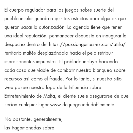
El cuerpo regulador para los juegos sobre suerte del
pueblo insular guarda requisitos estrictos para algunos que
quieran sacar la autorización. La agencia tiene que tener
una ideal reputación, permanecer dispuesta en inaugurar la
despacho dentro del
https://passiongames-es.com/attila/
territorio maltés desplazándolo hacia el pelo retribuir
impresionantes impuestos. El poblado incluyo haciendo
cada cosa que viable de combatir nuestro blanqueo sobre
recursos así­ como el fraude. Por lo tanto, si nuestro sitio
web posee nuestro logo de la Influencia sobre
Entretenimiento de Malta, el cliente suele asegurarse de que
serían cualquier lugar www de juego indudablemente.
No obstante, generalmente,
las tragamonedas sobre