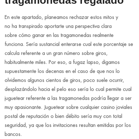
tragamonedas regalado
En
este
aparta
do, planeamos rechazar estos mitos y no ha transpirado
aportarte una perspectiva clara sobre cómo ganar en las
tragamonedas realmente funciona. Serí­a sustancial
enterarse cual este porcentaje se calcula referente a un
gran número sobre giros, habitualmente miles. Por eso, a
fugaz lapso, digamos supuestamente los decenas en el
caso de que nos lo olvidemos algunos cientos de giros,
poco suele ocurrir, desplazándolo hacia el pelo eso serí­a
lo cual permite cual juguetear referente a las tragamonedas
podrí­a llegar a ser muy apasionante. Juguetear sobre
cualquier casino joviales postal de reputación o bien débito