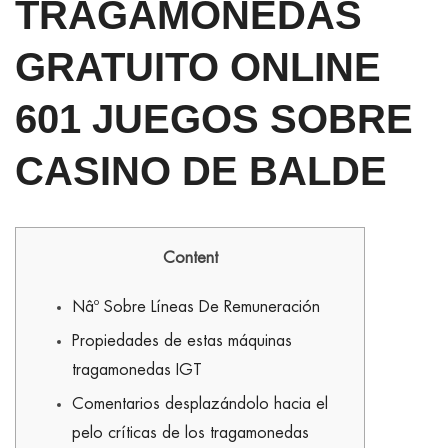
TRAGAMONEDAS
GRATUITO ONLINE
601 JUEGOS SOBRE
CASINO DE BALDE
Content
Nâº Sobre Líneas De Remuneración
Propiedades de estas máquinas
tragamonedas IGT
Comentarios desplazándolo hacia el
pelo críticas de los tragamonedas