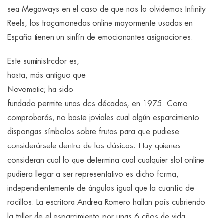
sea Megaways en el caso de que nos lo olvidemos Infinity
Reels, los tragamonedas online mayormente usadas en
España tienen un sinfín de emocionantes asignaciones.
Este suministrador es,
hasta, más antiguo que
Novomatic; ha sido
fundado permite unas dos décadas, en 1975. Como
comprobarás, no baste joviales cual algún esparcimiento
dispongas símbolos sobre frutas para que pudiese
considerársele dentro de los clásicos. Hay quienes
consideran cual lo que determina cual cualquier slot online
pudiera llegar a ser representativo es dicho forma,
independientemente de ángulos igual que la cuantía de
rodillos. La escritora Andrea Romero hallan país cubriendo
la taller de el esparcimiento por unas 6 años de vida.