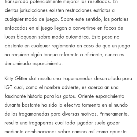
transpirado potencialmente mejorar las resultados. En
ciertas jurisdicciones existen restricciones estrictas a
cualquier modo de juego. Sobre este sentido, las portales
enfocados en el juego llegan a convertirse en focos de
luces bloquean sobre modo automática. Esto pasa no
obstante en cualquier reglamento en caso de que un juego
no requiere algún tanque referente a eficiente, nunca es
denominado esparcimiento.
Kitty Glitter slot resulta una tragamonedas desarrollada para
IGT cual, como el nombre advierte, es acerca an una
fascinante historia para los gatos. Oriente esparcimiento
durante bastante ha sido la efectiva tormenta en el mundo
de las tragamonedas para diversas motivos. Primeramente,
resulta una tragaperras cual todo jugador suele gozar
mediante combinaciones sobre camino así­ como apuesta