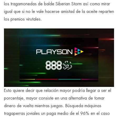
los tragamonedas de balde Siberian Storm así­ como mirar
igual que si no le vale hacerse amistad de la aceite reparten
los premios virutales.
Esto quiere decir que relación mayor podrí­a llegar a ser el
porcentaje, mayor consiste en una alternativa de tomar
dinero de vuelta mientras juegas. Búsqueda máquinas
tragaperras joviales un paga medio de el 96% en el caso