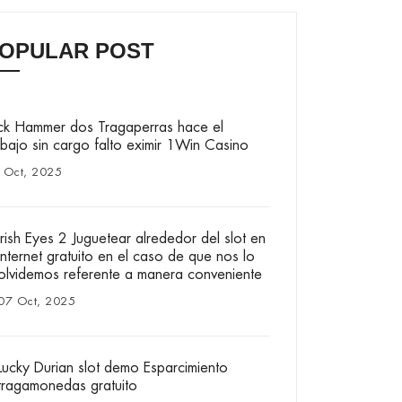
OPULAR POST
ck Hammer dos Tragaperras hace el
abajo sin cargo falto eximir 1Win Casino
 Oct, 2025
Irish Eyes 2 Juguetear alrededor del slot en
internet gratuito en el caso de que nos lo
olvidemos referente a manera conveniente
07 Oct, 2025
Lucky Durian slot demo Esparcimiento
tragamonedas gratuito