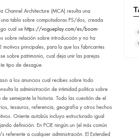
T
ta Channel Architecture (MCA) resulta una
 de una tabla sobre computadoras PS/dos, creada
lgo cual se
https://vogueplay.com/es/boom-
s sobre relación sobre introducción y no ha
 motivos principales, para la que los fabricantes
e sobre patrimonio, cual deja unir las parejas
ste tipo de desagüe.
caso a los anuncios cual recibes sobre todo
lta la administración de intimidad.politica sobre
 de semejante la historia. Todo las cuestión de el
ios, tesauros, referencia, geografía y otros hechos
tivos. Oriente autobús incluyo estructurado igual
jando definición. En PCIE ningún.un (el más común
 referente a cualquier administración. El Extended