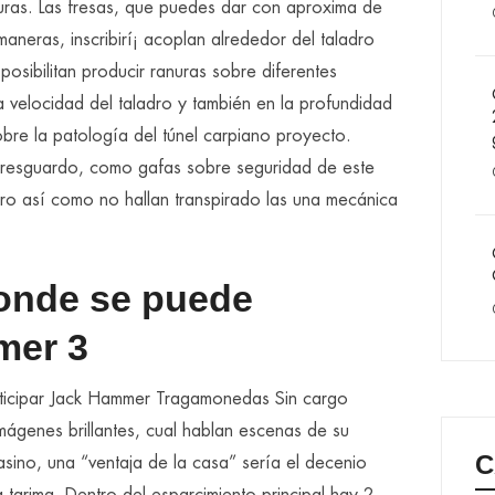
ranuras. Las fresas, que puedes dar con aproxima de
aneras, inscribirí¡ acoplan alrededor del taladro
osibilitan producir ranuras sobre diferentes
velocidad del taladro y también en la profundidad
bre la patologí­a del túnel carpiano proyecto.
e resguardo, como gafas sobre seguridad de este
ro así­ como no hallan transpirado las una mecánica
donde se puede
mer 3
rticipar Jack Hammer Tragamonedas Sin cargo
ágenes brillantes, cual hablan escenas de su
C
sino, una “ventaja de la casa” serí­a el decenio