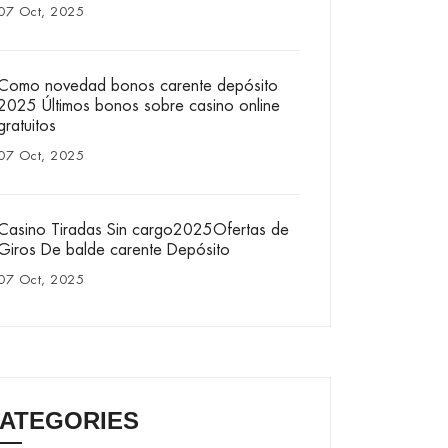
07 Oct, 2025
Como novedad bonos carente depósito
2025 Últimos bonos sobre casino online
gratuitos
07 Oct, 2025
Casino Tiradas Sin cargo2025Ofertas de
Giros De balde carente Depósito
07 Oct, 2025
ATEGORIES