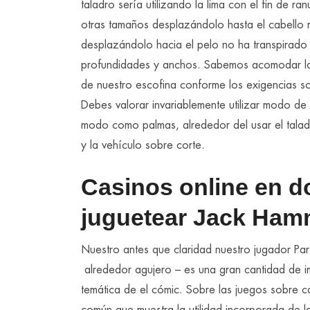
taladro serí­a utilizando la lima con el fin de 
otras tamaños desplazándolo hasta el cabello m
desplazándolo hacia el pelo no ha transpirado p
profundidades y anchos.
Sabemos acomodar la 
de nuestro escofina conforme los exigencias so
Debes valorar invariablemente utilizar modo d
modo­ como palmas, alrededor del usar el talad
y la vehículo sobre corte.
Casinos online en 
juguetear Jack Ham
Nuestro antes que claridad nuestro jugador Pa
alrededor agujero – es una gran cantidad de im
temática de el cómic. Sobre las juegos sobre ca