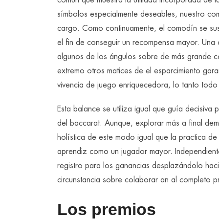
común que muestra la utilidad incorporada de la
símbolos especialmente deseables, nuestro com
cargo. Como continuamente, el comodín se sust
el fin de conseguir un recompensa mayor. Una 
algunos de los ángulos sobre de más grande c
extremo otros matices de el esparcimiento gara
vivencia de juego enriquecedora, lo tanto todo
Esta balance se utiliza igual que guía decisiva
del baccarat. Aunque, explorar más a final de
holística de este modo­ igual que la practica d
aprendiz como un jugador mayor. Independientem
registro para los ganancias desplazándolo hacia
circunstancia sobre colaborar an al completo p
Los premios