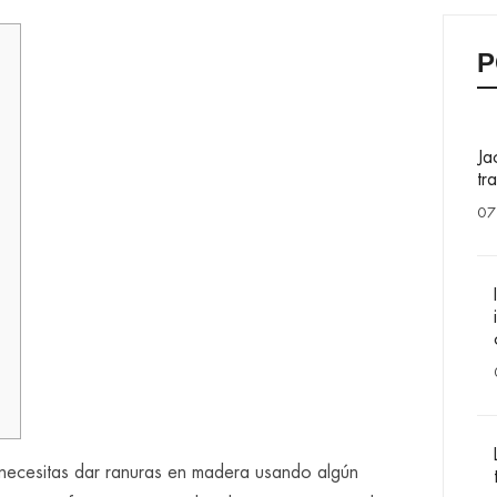
P
Ja
tr
07
necesitas dar ranuras en madera usando algún