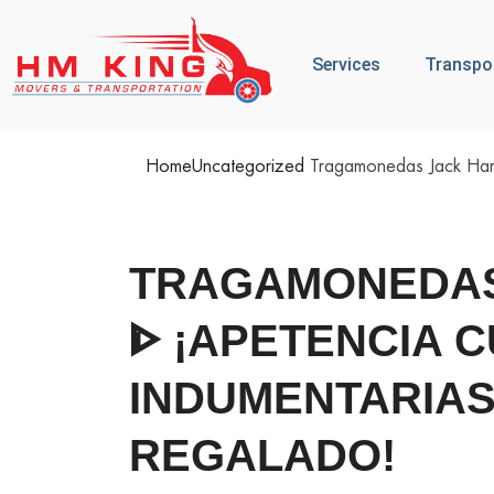
Services
Transpo
Home
Uncategorized
Tragamonedas Jack Hamm
TRAGAMONEDAS
ᐈ ¡APETENCIA 
INDUMENTARIAS
REGALADO!