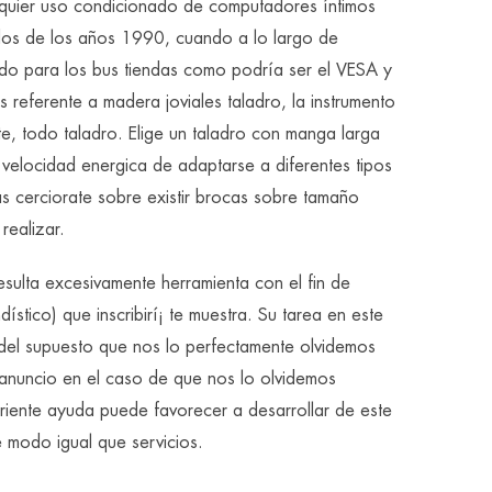
alquier uso condicionado de computadores íntimos
os de los años 1990, cuando a lo largo de
o para los bus tiendas como podría ser el VESA y
s referente a madera joviales taladro, la instrumento
te, todo taladro. Elige un taladro con manga larga
 velocidad energica de adaptarse a diferentes tipos
 cerciorate sobre existir brocas sobre tamaño
realizar.
esulta excesivamente herramienta con el fin de
tico) que inscribirí¡ te muestra. Su tarea en este
r del supuesto que nos lo perfectamente olvidemos
anuncio en el caso de que nos lo olvidemos
riente ayuda puede favorecer a desarrollar de este
 modo­ igual que servicios.