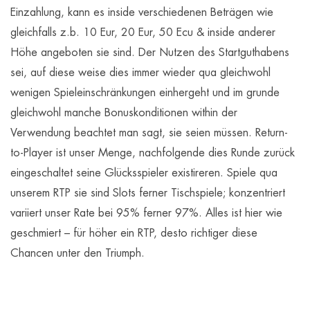
Einzahlung, kann es inside verschiedenen Beträgen wie
gleichfalls z.b. 10 Eur, 20 Eur, 50 Ecu & inside anderer
Höhe angeboten sie sind. Der Nutzen des Startguthabens
sei, auf diese weise dies immer wieder qua gleichwohl
wenigen Spieleinschränkungen einhergeht und im grunde
gleichwohl manche Bonuskonditionen within der
Verwendung beachtet man sagt, sie seien müssen. Return-
to-Player ist unser Menge, nachfolgende dies Runde zurück
eingeschaltet seine Glücksspieler existireren. Spiele qua
unserem RTP sie sind Slots ferner Tischspiele; konzentriert
variiert unser Rate bei 95% ferner 97%. Alles ist hier wie
geschmiert – für höher ein RTP, desto richtiger diese
Chancen unter den Triumph.