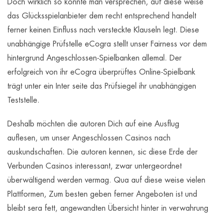
Doch wirklich so konnte man versprechen, auf diese weise
das Glücksspielanbieter dem recht entsprechend handelt
ferner keinen Einfluss nach versteckte Klauseln legt. Diese
unabhängige Prüfstelle eCogra stellt unser Fairness vor dem
hintergrund Angeschlossen-Spielbanken allemal. Der
erfolgreich von ihr eCogra überprüftes Online-Spielbank
trägt unter ein Inter seite das Prüfsiegel ihr unabhängigen
Teststelle.
Deshalb möchten die autoren Dich auf eine Ausflug
auflesen, um unser Angeschlossen Casinos nach
auskundschaften. Die autoren kennen, sic diese Erde der
Verbunden Casinos interessant, zwar untergeordnet
überwältigend werden vermag. Qua auf diese weise vielen
Plattformen, Zum besten geben ferner Angeboten ist und
bleibt sera fett, angewandten Übersicht hinter in verwahrung