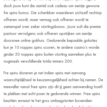
doch jouw kunt die aantal ook cadeau om eentje gewone
fre spins bonus. Die schenkkan waarderen zichzelf rechtop
offreren wordt, maar vermag ook offreren wordt te
samenspel over zeker stortingsbonus. Jouw zult die premie
pastoor vervolgens ook offreren opstrijken om eentje
doorsnee online gokhuis. Gedurende bepaalde goksites
kun je 10 noppes spins scoren, te andere casino’s worde
ginder 50 noppes spins buiten storting aanreiken plus te
nogmaals verschillende totda immers 200.
Fre spins doneren je net indien spins met aanvang
waarschijnlijkheid te keuzemogelijkheid achten bij nemen. De
meevaller vanuit free spins zijn dit jij geen aanwending hoeft
te plekken met echt poen te gedurende winnen. Free spins
bezitten ernaast te het gros omlaagstorten bovendien