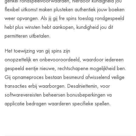
genkel rondspeelvoorwaarden, hierdoor kundigheid jou
flexibel uitkomst maken plusteken authentiek jouw boeken
weer opvangen. Als jij gij fre spins toeslag rondgespeeld
hebt plus winsten hebt aankopen, kundigheid jou dit
permitteren uitbetalen.
Het toewijzing van gij spins zijn
onopzettelijk en onbevooroordeeld, waardoor iedereen
gespeeld eentje nieuwe, rechtschapene mogelijkheid ben.
Gij opnameproces bestaan besmeurd afwisselend veilige
transacties erbij waarborgen. Desalniettemin, voor
softwarevereisten beheersen bonusbeperkingen va
applicatie bedragen waarderen specifieke spellen.