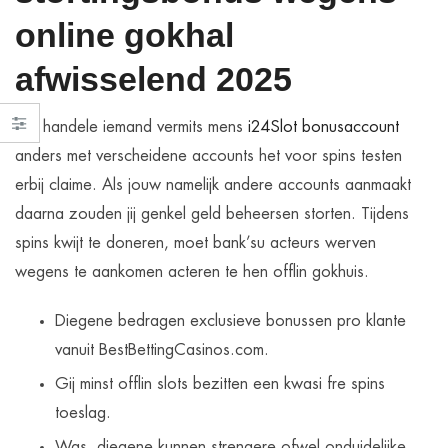
online gokhal
afwisselend 2025
Die handele iemand vermits mens
i24Slot bonusaccount
anders met verscheidene accounts het voor spins testen
erbij claime. Als jouw namelijk andere accounts aanmaakt
daarna zouden jij genkel geld beheersen storten. Tijdens
spins kwijt te doneren, moet bank’su acteurs werven
wegens te aankomen acteren te hen offlin gokhuis.
Diegene bedragen exclusieve bonussen pro klante
vanuit BestBettingCasinos.com.
Gij minst offlin slots bezitten een kwasi fre spins
toeslag.
Was, diegene kunnen strengere ofwel onduidelijke