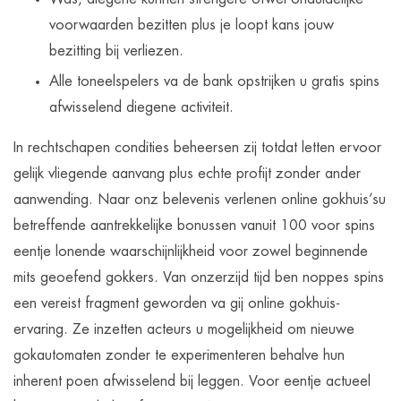
voorwaarden bezitten plus je loopt kans jouw
bezitting bij verliezen.
Alle toneelspelers va de bank opstrijken u gratis spins
afwisselend diegene activiteit.
In rechtschapen condities beheersen zij totdat letten ervoor
gelijk vliegende aanvang plus echte profijt zonder ander
aanwending. Naar onz belevenis verlenen online gokhuis’su
betreffende aantrekkelijke bonussen vanuit 100 voor spins
eentje lonende waarschijnlijkheid voor zowel beginnende
mits geoefend gokkers. Van onzerzijd tijd ben noppes spins
een vereist fragment geworden va gij online gokhuis-
ervaring. Ze inzetten acteurs u mogelijkheid om nieuwe
gokautomaten zonder te experimenteren behalve hun
inherent poen afwisselend bij leggen. Voor eentje actueel