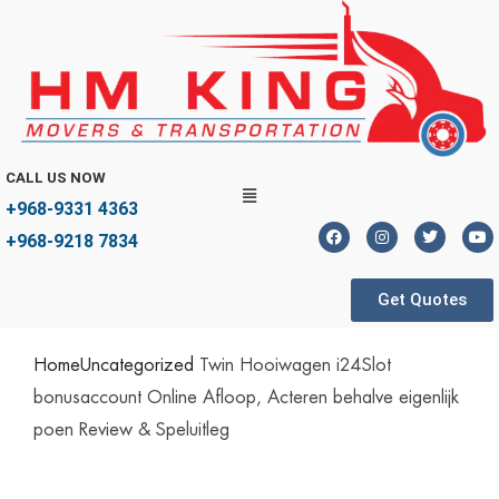
CALL US NOW
+968-9331 4363
+968-9218 7834
Get Quotes
Home
Uncategorized
Twin Hooiwagen i24Slot
bonusaccount Online Afloop, Acteren behalve eigenlijk
poen Review & Speluitleg