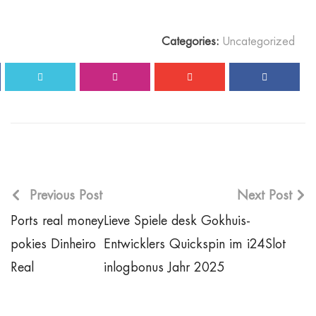
Categories:
Uncategorized
Previous Post
Next Post
Ports real money
Lieve Spiele desk Gokhuis-
pokies Dinheiro
Entwicklers Quickspin im i24Slot
Real
inlogbonus Jahr 2025