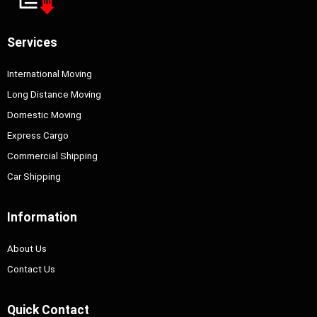
Services
International Moving
Long Distance Moving
Domestic Moving
Express Cargo
Commercial Shipping
Car Shipping
Information
About Us
Contact Us
Quick Contact