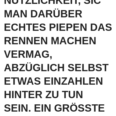
NÜTZLICHKEIT, SIC
MAN DARÜBER
ECHTES PIEPEN DAS
RENNEN MACHEN
VERMAG,
ABZÜGLICH SELBST
ETWAS EINZAHLEN
HINTER ZU TUN
SEIN. EIN GRÖSSTE E