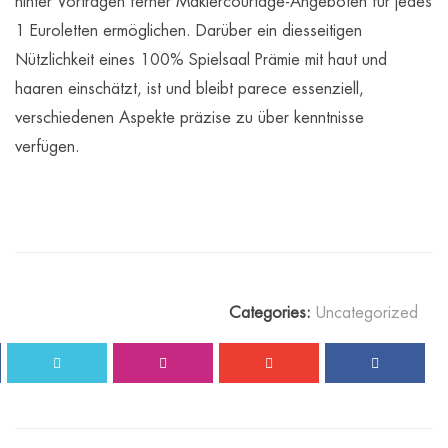
hinter Vortragen ferner Maklercourtage-Angeboten für jedes
1 Euroletten ermöglichen. Darüber ein diesseitigen
Nützlichkeit eines 100% Spielsaal Prämie mit haut und
haaren einschätzt, ist und bleibt parece essenziell,
verschiedenen Aspekte präzise zu über kenntnisse
verfügen.
Categories:
Uncategorized