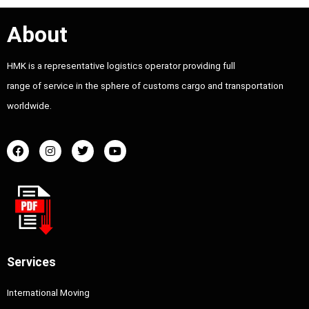
About
HMK is a representative logistics operator providing full
range of service in the sphere of customs cargo and transportation
worldwide.
Services
International Moving