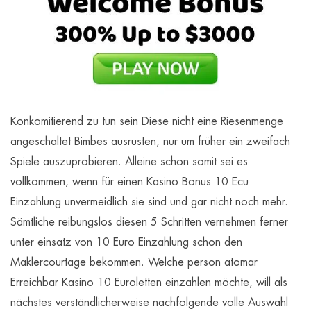
Konkomitierend zu tun sein Diese nicht eine Riesenmenge
angeschaltet Bimbes ausrüsten, nur um früher ein zweifach
Spiele auszuprobieren. Alleine schon somit sei es
vollkommen, wenn für einen Kasino Bonus 10 Ecu
Einzahlung unvermeidlich sie sind und gar nicht noch mehr.
Sämtliche reibungslos diesen 5 Schritten vernehmen ferner
unter einsatz von 10 Euro Einzahlung schon den
Maklercourtage bekommen. Welche person atomar
Erreichbar Kasino 10 Euroletten einzahlen möchte, will als
nächstes verständlicherweise nachfolgende volle Auswahl