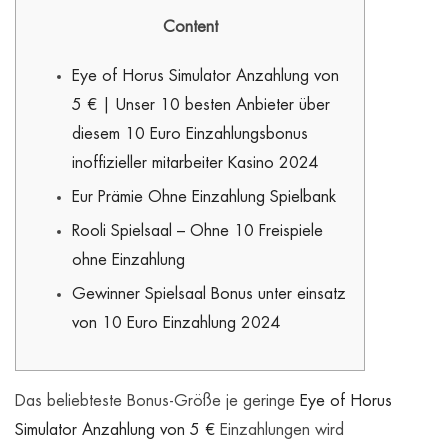
Content
Eye of Horus Simulator Anzahlung von
5 € | Unser 10 besten Anbieter über
diesem 10 Euro Einzahlungsbonus
inoffizieller mitarbeiter Kasino 2024
Eur Prämie Ohne Einzahlung Spielbank
Rooli Spielsaal – Ohne 10 Freispiele
ohne Einzahlung
Gewinner Spielsaal Bonus unter einsatz
von 10 Euro Einzahlung 2024
Das beliebteste Bonus-Größe je geringe
Eye of Horus
Simulator Anzahlung von 5 €
Einzahlungen wird