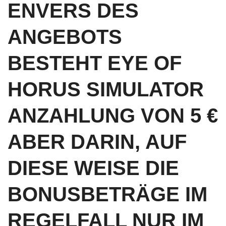
NVERS DES A
NGEBOTS B
ESTEHT EYE OF H
ORUS SIMULATOR A
NZAHLUNG VON 5 € A
BER DARIN, AUF D
IESE WEISE DIE B
ONUSBETRÄGE IM R
EGELFALL NUR IM U