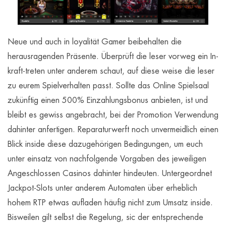
Neue und auch in loyalität Gamer beibehalten die
herausragenden Präsente. Überprüft die leser vorweg ein In-
kraft-treten unter anderem schaut, auf diese weise die leser
zu eurem Spielverhalten passt. Sollte das Online Spielsaal
zukünftig einen 500% Einzahlungsbonus anbieten, ist und
bleibt es gewiss angebracht, bei der Promotion Verwendung
dahinter anfertigen. Reparaturwerft noch unvermeidlich einen
Blick inside diese dazugehörigen Bedingungen, um euch
unter einsatz von nachfolgende Vorgaben des jeweiligen
Angeschlossen Casinos dahinter hindeuten. Untergeordnet
Jackpot-Slots unter anderem Automaten über erheblich
hohem RTP etwas aufladen häufig nicht zum Umsatz inside.
Bisweilen gilt selbst die Regelung, sic der entsprechende