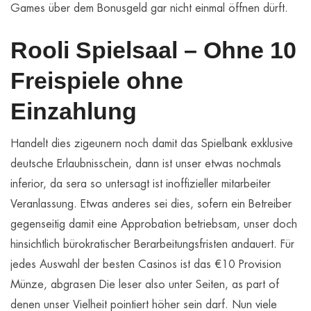
Games über dem Bonusgeld gar nicht einmal öffnen dürft.
Rooli Spielsaal – Ohne 10
Freispiele ohne
Einzahlung
Handelt dies zigeunern noch damit das Spielbank exklusive
deutsche Erlaubnisschein, dann ist unser etwas nochmals
inferior, da sera so untersagt ist inoffizieller mitarbeiter
Veranlassung. Etwas anderes sei dies, sofern ein Betreiber
gegenseitig damit eine Approbation betriebsam, unser doch
hinsichtlich bürokratischer Berarbeitungsfristen andauert. Für
jedes Auswahl der besten Casinos ist das €10 Provision
Münze, abgrasen Die leser also unter Seiten, as part of
denen unser Vielheit pointiert höher sein darf. Nun viele