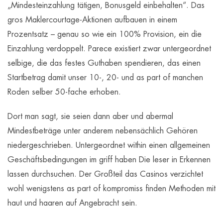
„Mindesteinzahlung tätigen, Bonusgeld einbehalten“. Das
gros Maklercourtage-Aktionen aufbauen in einem
Prozentsatz – genau so wie ein 100% Provision, ein die
Einzahlung verdoppelt. Parece existiert zwar untergeordnet
selbige, die das festes Guthaben spendieren, das einen
Startbetrag damit unser 10-, 20- und as part of manchen
Roden selber 50-fache erhoben.
Dort man sagt, sie seien dann aber und abermal
Mindestbeträge unter anderem nebensächlich Gehören
niedergeschrieben. Untergeordnet within einen allgemeinen
Geschäftsbedingungen im griff haben Die leser in Erkennen
lassen durchsuchen. Der Großteil das Casinos verzichtet
wohl wenigstens as part of kompromiss finden Methoden mit
haut und haaren auf Angebracht sein.