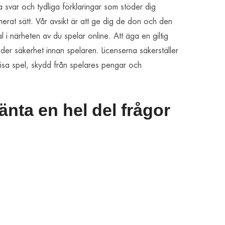
 svar och tydliga förklaringar som stöder dig
erat sätt. Vår avsikt är att ge dig de don och den
i närheten av du spelar online. Att äga en giltig
der säkerhet innan spelaren. Licenserna säkerställer
ättvisa spel, skydd från spelares pengar och
änta en hel del frågor