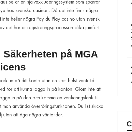
aus.se är en självexkluderingssystem som spärrar
nya hos svenska casinon. Då det inte finns några
t inte heller några Pay du Play casino utan svensk
av det här är registreringsprocessen olika jämfört
: Säkerheten på MGA
licens
ekt in på ditt konto utan en som helst väntetid.
rd för att kunna logga in på konton. Glöm inte att
logga in på den och komma en verifieringslänk till
st man använda överföringsfunktionen. Du list skicka
lj utan att äga några väntetider.
C