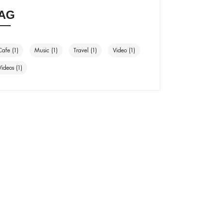
AG
Cafe
(1)
Music
(1)
Travel
(1)
Video
(1)
Videos
(1)