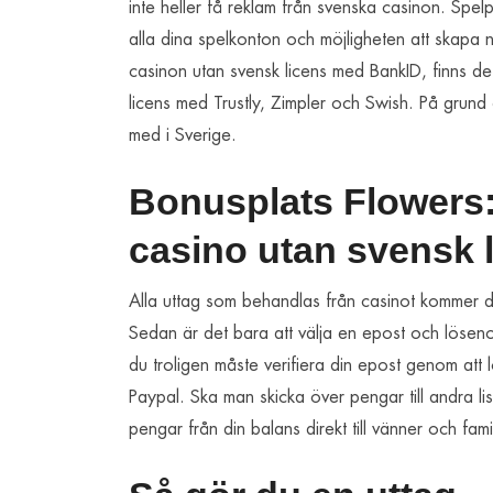
inte heller få reklam från svenska casinon.
Spelp
alla dina spelkonton och möjligheten att skapa 
casinon utan svensk licens med BankID, finns de
licens med Trustly, Zimpler och Swish. På grund 
med i Sverige.
Bonusplats Flowers
casino utan svensk 
Alla uttag som behandlas från casinot kommer dir
Sedan är det bara att välja en epost och löseno
du troligen måste verifiera din epost genom att 
Paypal. Ska man skicka över pengar till andra li
pengar från din balans direkt till vänner och fami