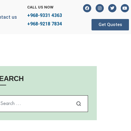
CALL US NOW
+968-9331 4363
tact us
+968-9218 7834
Get Quotes
EARCH
arch for