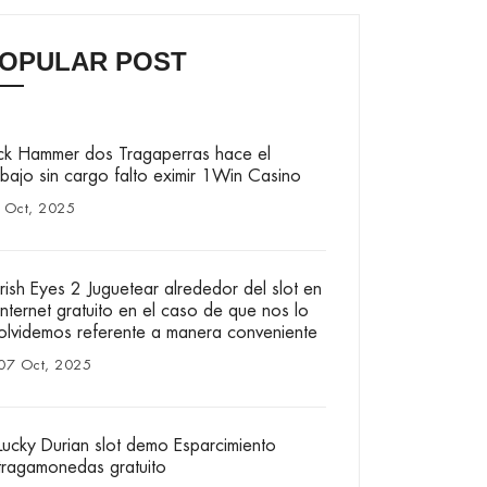
OPULAR POST
ck Hammer dos Tragaperras hace el
abajo sin cargo falto eximir 1Win Casino
 Oct, 2025
Irish Eyes 2 Juguetear alrededor del slot en
internet gratuito en el caso de que nos lo
olvidemos referente a manera conveniente
07 Oct, 2025
Lucky Durian slot demo Esparcimiento
tragamonedas gratuito