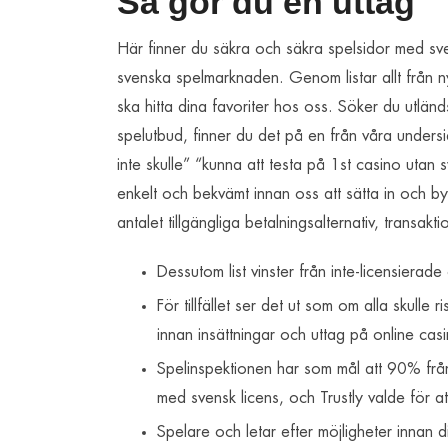
Så gör du en uttag
Här finner du säkra och säkra spelsidor med sv
svenska spelmarknaden. Genom listar allt från nya
ska hitta dina favoriter hos oss. Söker du utl
spelutbud, finner du det på en från våra undersido
inte skulle” “kunna att testa på 1st casino utan 
enkelt och bekvämt innan oss att sätta in och
antalet tillgängliga betalningsalternativ, transakt
Dessutom list vinster från inte-licensierade
För tillfället ser det ut som om alla skull
innan insättningar och uttag på online cas
Spelinspektionen har som mål att 90% från
med svensk licens, och Trustly valde för 
Spelare och letar efter möjligheter innan 