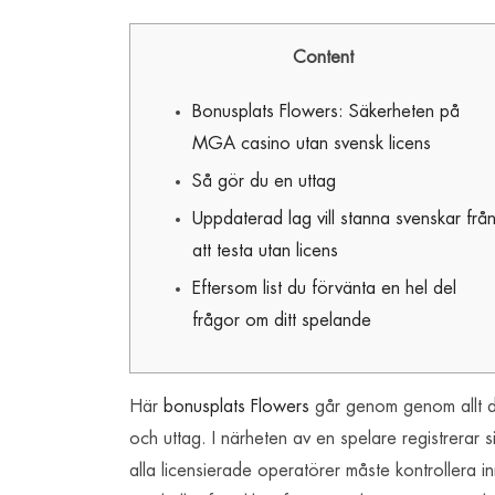
Content
Bonusplats Flowers: Säkerheten på
MGA casino utan svensk licens
Så gör du en uttag
Uppdaterad lag vill stanna svenskar frå
att testa utan licens
Eftersom list du förvänta en hel del
frågor om ditt spelande
Här
bonusplats Flowers
går genom genom allt d
och uttag. I närheten av en spelare registrerar
alla licensierade operatörer måste kontrollera in