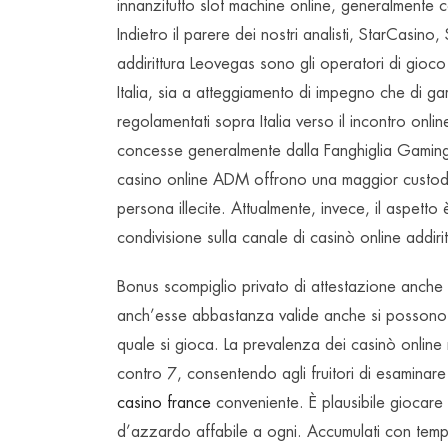
innanzitutto slot machine online, generalmente 
Indietro il parere dei nostri analisti, StarCasi
addirittura Leovegas sono gli operatori di gioco
Italia, sia a atteggiamento di impegno che di g
regolamentati sopra Italia verso il incontro onlin
concesse generalmente dalla Fanghiglia Gaming 
casino online ADM offrono una maggior custodia
persona illecite. Attualmente, invece, il aspett
condivisione sulla canale di casinò online addirit
Bonus scompiglio privato di attestazione anch
anch’esse abbastanza valide anche si possono 
quale si gioca. La prevalenza dei casinò onli
contro 7, consentendo agli fruitori di esaminare
casino france
conveniente. È plausibile giocare 
d’azzardo affabile a ogni. Accumulati con temp