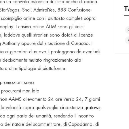
con un convinto estremità di stima anche di epoca.
T
no, StarVegas, Snai, AdmiralYes, 888 Confusione
 scompiglio online con i piuttosto completi sopra
ameplay. I casino online ADM sono gli unici
e, laddove quelli stranieri sono dotati di licenze
Authority oppure dal situazione di Curaçao. I
 ai giocatori di nuovo li proteggono da eventuali
o è decisamente mutato ringraziamento alla
tura altre tipologie di piattaforme.
e promozioni sono
procurarsi man lato
ne non AAMS allevamento 24 ore verso 24, 7 giorni
 la velocità sopra qualsivoglia circostanza
gratowin
da ogni parte del umanità, rendendo il incontro
o del natale del scommettitore, di Capodanno, di