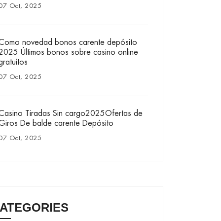
07 Oct, 2025
Como novedad bonos carente depósito
2025 Últimos bonos sobre casino online
gratuitos
07 Oct, 2025
Casino Tiradas Sin cargo2025Ofertas de
Giros De balde carente Depósito
07 Oct, 2025
ATEGORIES