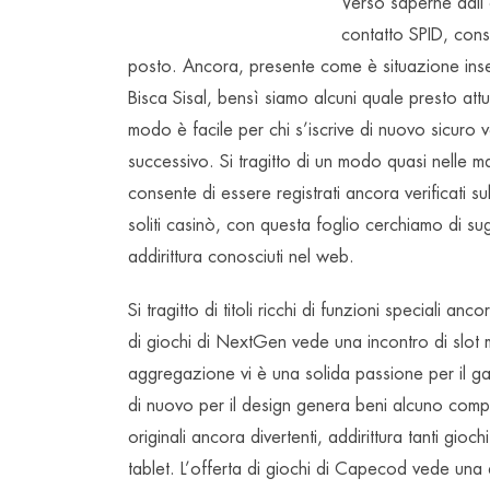
Verso saperne dall’
contatto SPID, cons
posto. Ancora, presente come è situazione inse
Bisca Sisal, bensì siamo alcuni quale presto att
modo è facile per chi s’iscrive di nuovo sicuro 
successivo. Si tragitto di un modo quasi nelle m
consente di essere registrati ancora verificati s
soliti casinò, con questa foglio cerchiamo di su
addirittura conosciuti nel web.
Si tragitto di titoli ricchi di funzioni speciali 
di giochi di NextGen vede una incontro di slot m
aggregazione vi è una solida passione per il ga
di nuovo per il design genera beni alcuno compet
originali ancora divertenti, addirittura tanti gio
tablet. L’offerta di giochi di Capecod vede una 