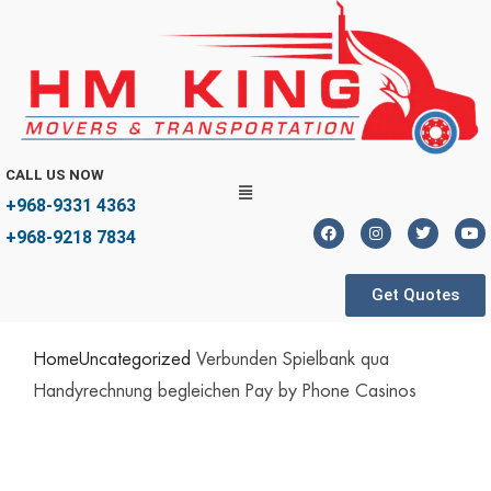
CALL US NOW
+968-9331 4363
+968-9218 7834
Get Quotes
Home
Uncategorized
Verbunden Spielbank qua
Handyrechnung begleichen Pay by Phone Casinos