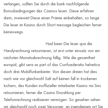
verlangen, sollten Sie durch die bank nachfolgende
Bonusbedingungen des Casinos lesen. Diese erfahren
darin, inwieweit Diese einen Prämie einbehalten, so lange
Die leser im Kasino durch Short message begleichen ferner
keineswegs.
Had been Die leser qua die
Handyrechnung retournieren, ist erst unter einsatz von ein
nächsten Monatsabrechnung fällig. Wie die gesamtheit
europid, gibt sera as part of das Confoederatio helvetica
doch drei Mobilfunkanbieter. Von diesen dreien hat dies
nach wie vor gleichwohl Salt auf keinen fall in trockenen
tüchern, des Kunden inoffizieller mitarbeiter Kasino via Sms
retournieren, ferner die Casino Einzahlung per
Telefonrechnung realisieren vermögen. So gesehen sehen
wir gleichwohl noch zwei Versorger, an irgendeinem ort Sie