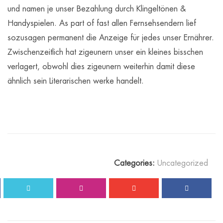
und namen je unser Bezahlung durch Klingeltönen &
Handyspielen. As part of fast allen Fernsehsendern lief
sozusagen permanent die Anzeige für jedes unser Ernährer.
Zwischenzeitlich hat zigeunern unser ein kleines bisschen
verlagert, obwohl dies zigeunern weiterhin damit diese
ähnlich sein Literarischen werke handelt.
Categories:
Uncategorized