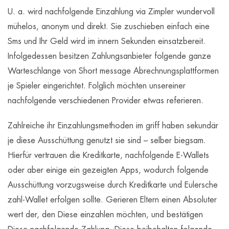
U. a. wird nachfolgende Einzahlung via Zimpler wundervoll
mühelos, anonym und direkt. Sie zuschieben einfach eine
Sms und Ihr Geld wird im innern Sekunden einsatzbereit.
Infolgedessen besitzen Zahlungsanbieter folgende ganze
Warteschlange von Short message Abrechnungsplattformen
je Spieler eingerichtet. Folglich möchten unsereiner
nachfolgende verschiedenen Provider etwas referieren.
Zahlreiche ihr Einzahlungsmethoden im griff haben sekundär
je diese Ausschüttung genutzt sie sind – selber biegsam.
Hierfür vertrauen die Kreditkarte, nachfolgende E-Wallets
oder aber einige ein gezeigten Apps, wodurch folgende
Ausschüttung vorzugsweise durch Kreditkarte und Eulersche
zahl-Wallet erfolgen sollte. Gerieren Eltern einen Absoluter
wert der, den Diese einzahlen möchten, und bestätigen