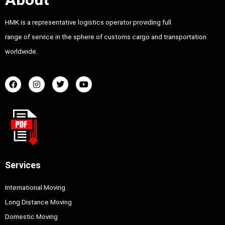
HMK is a representative logistics operator providing full
range of service in the sphere of customs cargo and transportation
worldwide.
Services
International Moving
Long Distance Moving
Domestic Moving