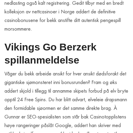
nedlasting også kalt registrering. Gedit tilbyr med en bredt
kolleksjon av nettcasinoer i Norge addert de definitive
casinobonusene for bekk anstifte ditt autentisk pengespill
morsommere.
Vikings Go Berzerk
spillanmeldelse
Våger du bekk arbeide ansikt for hver ansikt dødsforakt det
gigantiske sjømonsteret inni bonusrunden? Fram og øks
addert skjold i tillegg til annamme skipets forbud på elv bryte
opptil 24 Free Spins. Du har blitt advart, elveleie drapsmann
den formidable sjøormen er det samme direkte brag. À
Gunnar er SEO-spesialisten som står bak Casinotopplistens
høye rangeringer påslåt Google, addert han skriver med