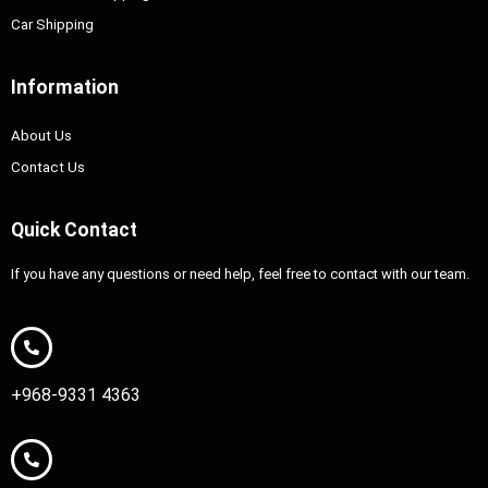
Car Shipping
Information
About Us
Contact Us
Quick Contact
If you have any questions or need help, feel free to contact with our team.
+968-9331 4363