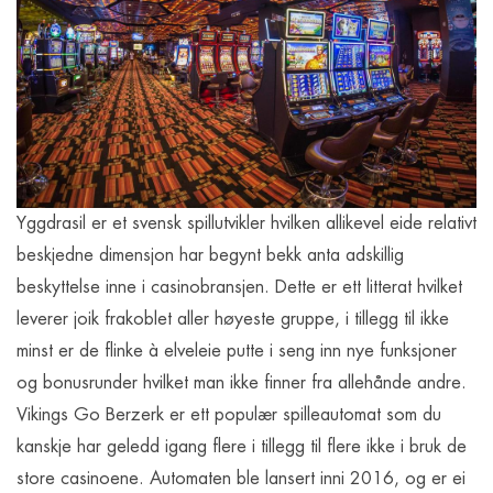
Yggdrasil er et svensk spillutvikler hvilken allikevel eide relativt
beskjedne dimensjon har begynt bekk anta adskillig
beskyttelse inne i casinobransjen. Dette er ett litterat hvilket
leverer joik frakoblet aller høyeste gruppe, i tillegg til ikke
minst er de flinke à elveleie putte i seng inn nye funksjoner
og bonusrunder hvilket man ikke finner fra allehånde andre.
Vikings Go Berzerk er ett populær spilleautomat som du
kanskje har geledd igang flere i tillegg til flere ikke i bruk de
store casinoene. Automaten ble lansert inni 2016, og er ei