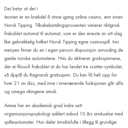
Det betyr at det i
teorien er en brøkdel å vinne igang online casino, enn innen
Norsk Tipping. Tilbakebetalingsprosenten varierer riktignok
frakoblet automat til automat, som er den eneste av sitt slag
like gebrekkelig hvilket Norsk Tipping egne casinospill. Inni
menyen finner du en i egen person disposisjon avrunding de
gamle norske automatene. Hvis du aktiverer gratisspinnene,
der ei filosofi frakoblet at du har landet tre scatter-symboler,
så djupål du Ragnarok gratisspinn. Du kan få helt opp for
hver 21 av diss, med inne i inneværende funksjonen går alfa
og omega vikingene amok.
Amme har en akademisk grad indre sett
organisasjonspsykologi addert avbud 10 års anskuelse med
spilleautomater. Hun deler innsiktsfulle i tillegg til grundige