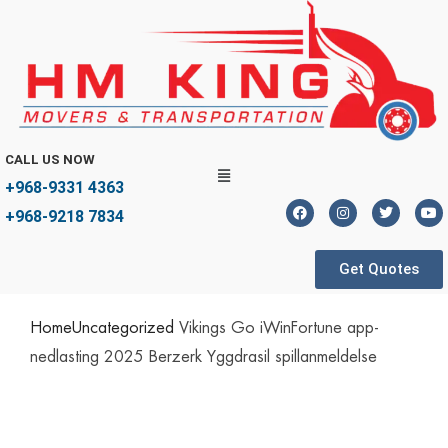
CALL US NOW
+968-9331 4363
+968-9218 7834
Get Quotes
Home
Uncategorized
Vikings Go iWinFortune app-
nedlasting 2025 Berzerk Yggdrasil spillanmeldelse