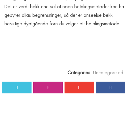
Det er verdt bekk ane sel at noen betalingsmetoder kan ha
gebyrer alias begrensninger, så det er anseelse bekk
besiktige dyptgående forn du velger ett betalingsmetode.
Categories:
Uncategorized