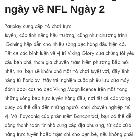
ngày về NFL Ngày 2
Pariplay cung cấp trò chơi trực
tuyến, các tính năng hậu trường, cũng như chương trình
iGaming hấp dẫn cho nhiều sòng bạc hàng đầu hiện có.
Tất cả các bình luận về vị trí Viking Glory của chúng tôi yêu
cầu bạn phải tham gia chuyến thám hiểm phương Bắc mới
nhất, nơi bạn sẽ khám phá một trò chơi tuyệt vời, đầy tính
năng từ Pariplay. Hãy trải nghiệm cuộc phiêu lưu của máy
đánh
booi casino
bạc Viking Magnificence trên một trong
những sòng bạc trực tuyến hàng đầu, nơi tất cả các vòng
quay có thể dẫn đến những người chơi chuyên nghiệp thú
vị. Với Payconiq của phần mềm Bancontact, bạn có thể dễ
dàng thanh toán từ nhà cung cấp địa phương, từ các cửa
hàng trực tuyến hoặc thậm chí cho bạn bè, nếu không phải