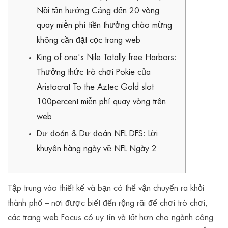
Nồi tận hưởng Cảng đến 20 vòng
quay miễn phí tiền thưởng chào mừng
không cần đặt cọc trang web
King of one's Nile Totally free Harbors:
Thưởng thức trò chơi Pokie của
Aristocrat To the Aztec Gold slot
100percent miễn phí quay vòng trên
web
Dự đoán & Dự đoán NFL DFS: Lời
khuyên hàng ngày về NFL Ngày 2
Tập trung vào thiết kế và bạn có thể vận chuyển ra khỏi
thành phố – nơi được biết đến rộng rãi để chơi trò chơi,
các trang web Focus có uy tín và tốt hơn cho ngành công