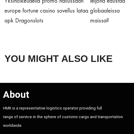
Yksinoikeudella promo hallussaan
leijona edustaa
europe fortune casino sovellus lataa
globaaleissa
apk Dragonslots
maissa?
YOU MIGHT ALSO LIKE
About
HMK is a representative logistics operator providing full
range of service in the sphere of customs cargo and transportation
worldwide.