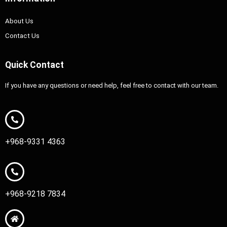
About Us
Contact Us
Quick Contact
If you have any questions or need help, feel free to contact with our team.
+968-9331 4363
+968-9218 7834