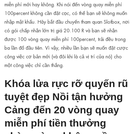
miễn phí mới hay không. Khi nói đến vòng quay miễn phí
100percent không cần đặt cọc, có thể bạn sẽ không muốn
nhập mật khẩu. Hãy bắt đầu chuyến tham quan Slotbox, nơi
có gói chấp nhận lớn trị giá 20.100 R và bạn sẽ nhận
được 100 vòng quay miễn phí 100percent, trải đều trong
ba lần đổ đầu tiên. Vì vậy, nhiều lần bạn sẽ muốn đặt cược
công việc cơ bản mới (và đôi khi là cả vị trí của nó) cho
một công việc chỉ cần thắng.
Khóa lửa rực rỡ quyến rũ
tuyệt đẹp Nồi tận hưởng
Cảng đến 20 vòng quay
miễn phí tiền thưởng