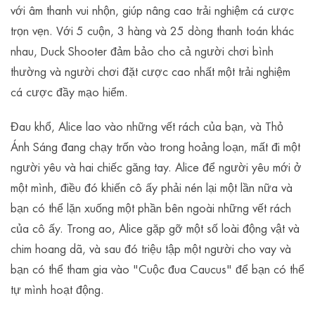
với âm thanh vui nhộn, giúp nâng cao trải nghiệm cá cược
trọn vẹn. Với 5 cuộn, 3 hàng và 25 dòng thanh toán khác
nhau, Duck Shooter đảm bảo cho cả người chơi bình
thường và người chơi đặt cược cao nhất một trải nghiệm
cá cược đầy mạo hiểm.
Đau khổ, Alice lao vào những vết rách của bạn, và Thỏ
Ánh Sáng đang chạy trốn vào trong hoảng loạn, mất đi một
người yêu và hai chiếc găng tay. Alice để người yêu mới ở
một mình, điều đó khiến cô ấy phải nén lại một lần nữa và
bạn có thể lặn xuống một phần bên ngoài những vết rách
của cô ấy. Trong ao, Alice gặp gỡ một số loài động vật và
chim hoang dã, và sau đó triệu tập một người cho vay và
bạn có thể tham gia vào "Cuộc đua Caucus" để bạn có thể
tự mình hoạt động.