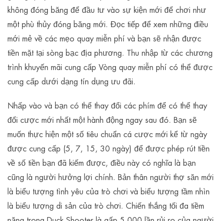
không đóng băng để đầu tư vào sự kiện mới để chơi như
một phù thủy đóng băng mới. Đọc tiếp để xem những điều
mới mẻ về các mẹo quay miễn phí và bạn sẽ nhận được
tiền mặt tại sòng bạc địa phương. Thu nhập từ các chương
trình khuyến mãi cung cấp Vòng quay miễn phí có thể được
cung cấp dưới dạng tín dụng ưu đãi.
Nhấp vào và bạn có thể thay đổi các phím để có thể thay
đổi cược mới nhất một hành động ngay sau đó. Bạn sẽ
muốn thực hiện một số tiêu chuẩn cá cược mới kể từ ngày
được cung cấp (5, 7, 15, 30 ngày) để được phép rút tiền
về số tiền bạn đã kiếm được, điều này có nghĩa là bạn
cũng là người hưởng lợi chính. Bản thân người thợ săn mới
là biểu tượng tình yêu của trò chơi và biểu tượng tầm nhìn
là biểu tượng di sản của trò chơi. Chiến thắng tối đa tiềm
năng trong Duck Shooter là gấp 5.000 lần rủi ro của người