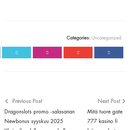
Categories:
Uncategorized
Previous Post
Next Post
Dragonslots promo -salasanan
Mitä tuore gate
Newbonus syyskuu 2025
777 kasino fi