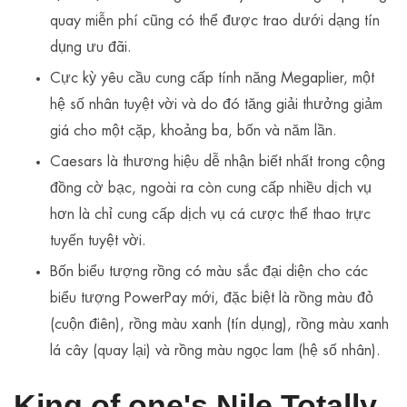
quay miễn phí cũng có thể được trao dưới dạng tín
dụng ưu đãi.
Cực kỳ yêu cầu cung cấp tính năng Megaplier, một
hệ số nhân tuyệt vời và do đó tăng giải thưởng giảm
giá cho một cặp, khoảng ba, bốn và năm lần.
Caesars là thương hiệu dễ nhận biết nhất trong cộng
đồng cờ bạc, ngoài ra còn cung cấp nhiều dịch vụ
hơn là chỉ cung cấp dịch vụ cá cược thể thao trực
tuyến tuyệt vời.
Bốn biểu tượng rồng có màu sắc đại diện cho các
biểu tượng PowerPay mới, đặc biệt là rồng màu đỏ
(cuộn điên), rồng màu xanh (tín dụng), rồng màu xanh
lá cây (quay lại) và rồng màu ngọc lam (hệ số nhân).
King of one's Nile Totally