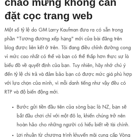
chào mừng không cần
đặt cọc trang web
Một số tỷ lệ do GM Larry Kaufman đưa ra có sẵn trong
phần "Tương đương xếp hạng" mới của bài đăng trên
blog được liên kết ở trên. Tôi đang điều chỉnh đường cong
vì mức cao nhất có thể và bạn có thể thấp hơn thực sự là
biểu đồ về quyết định của bạn. Tuy nhiên, hãy nhớ chú ý
đến tỷ lệ chi trả và đảm bảo bạn có được mức giá phù hợp
với lựa chọn của mình, vì mỗi danh tiếng như vậy đều có
RTP và độ biến động mới.
Bước gửi tiền đầu tiên của sòng bạc là NZ, bạn sẽ
bắt đầu chơi chỉ với một đô la, khiến chúng trở nên
hoàn hảo cho những người có hiểu biết về tài chính.
Lợi nhuận từ chương trình khuyến mãi cung cấp Vòng