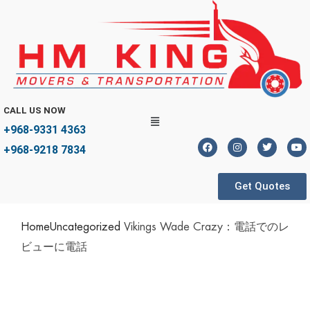
CALL US NOW
+968-9331 4363
+968-9218 7834
Get Quotes
Home
Uncategorized
Vikings Wade Crazy：電話でのレ
ビューに電話