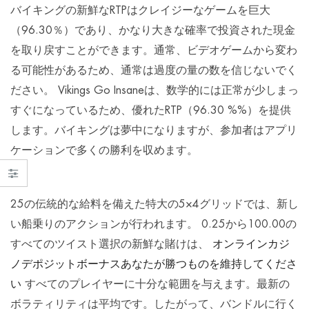
バイキングの新鮮なRTPはクレイジーなゲームを巨大
（96.30％）であり、かなり大きな確率で投資された現金
を取り戻すことができます。通常、ビデオゲームから変わ
る可能性があるため、通常は過度の量の数を信じないでく
ださい。 Vikings Go Insaneは、数学的には正常が少しまっ
すぐになっているため、優れたRTP（96.30 %%）を提供
します。バイキングは夢中になりますが、参加者はアプリ
ケーションで多くの勝利を収めます。
25の伝統的な給料を備えた特大の5×4グリッドでは、新し
い船乗りのアクションが行われます。 0.25から100.00の
すべてのツイスト選択の新鮮な賭けは、
オンラインカジ
ノデポジットボーナスあなたが勝つものを維持してくださ
い
すべてのプレイヤーに十分な範囲を与えます。最新の
ボラティリティは平均です。したがって、バンドルに行く