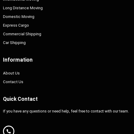
Long Distance Moving
Domestic Moving
Express Cargo
Commercial Shipping
Car Shipping
Information
About Us
Contact Us
Quick Contact
If you have any questions or need help, feel free to contact with our team.