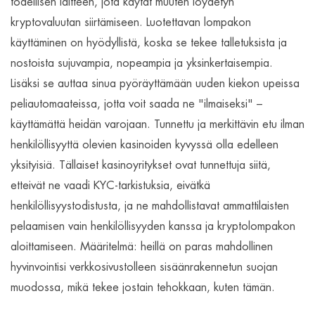
todellisen laitteen, jota käytät muuten löydetyn
kryptovaluutan siirtämiseen. Luotettavan lompakon
käyttäminen on hyödyllistä, koska se tekee talletuksista ja
nostoista sujuvampia, nopeampia ja yksinkertaisempia.
Lisäksi se auttaa sinua pyöräyttämään uuden kiekon upeissa
peliautomaateissa, jotta voit saada ne "ilmaiseksi" –
käyttämättä heidän varojaan. Tunnettu ja merkittävin etu ilman
henkilöllisyyttä olevien kasinoiden kyvyssä olla edelleen
yksityisiä. Tällaiset kasinoyritykset ovat tunnettuja siitä,
etteivät ne vaadi KYC-tarkistuksia, eivätkä
henkilöllisyystodistusta, ja ne mahdollistavat ammattilaisten
pelaamisen vain henkilöllisyyden kanssa ja kryptolompakon
aloittamiseen. Määritelmä: heillä on paras mahdollinen
hyvinvointisi verkkosivustolleen sisäänrakennetun suojan
muodossa, mikä tekee jostain tehokkaan, kuten tämän.