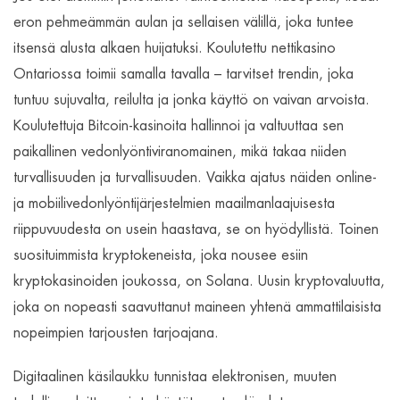
eron pehmeämmän aulan ja sellaisen välillä, joka tuntee
itsensä alusta alkaen huijatuksi. Koulutettu nettikasino
Ontariossa toimii samalla tavalla – tarvitset trendin, joka
tuntuu sujuvalta, reilulta ja jonka käyttö on vaivan arvoista.
Koulutettuja Bitcoin-kasinoita hallinnoi ja valtuuttaa sen
paikallinen vedonlyöntiviranomainen, mikä takaa niiden
turvallisuuden ja turvallisuuden.
Vaikka ajatus näiden online-
ja mobiilivedonlyöntijärjestelmien maailmanlaajuisesta
riippuvuudesta on usein haastava, se on hyödyllistä. Toinen
suosituimmista kryptokeneista, joka nousee esiin
kryptokasinoiden joukossa, on Solana. Uusin kryptovaluutta,
joka on nopeasti saavuttanut maineen yhtenä ammattilaisista
nopeimpien tarjousten tarjoajana.
Digitaalinen käsilaukku tunnistaa elektronisen, muuten