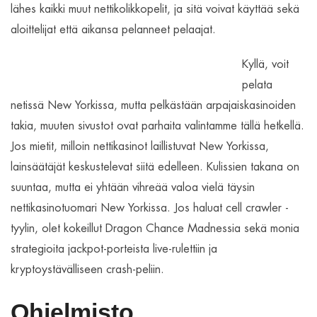
lähes kaikki muut nettikolikkopelit, ja sitä voivat käyttää sekä
aloittelijat että aikansa pelanneet pelaajat.
Kyllä, voit
pelata
netissä New Yorkissa, mutta pelkästään arpajaiskasinoiden
takia, muuten sivustot ovat parhaita valintamme tällä hetkellä.
Jos mietit, milloin nettikasinot laillistuvat New Yorkissa,
lainsäätäjät keskustelevat siitä edelleen. Kulissien takana on
suuntaa, mutta ei yhtään vihreää valoa vielä täysin
nettikasinotuomari New Yorkissa. Jos haluat cell crawler -
tyylin, olet kokeillut Dragon Chance Madnessia sekä monia
strategioita jackpot-porteista live-rulettiin ja
kryptoystävälliseen crash-peliin.
Ohjelmisto