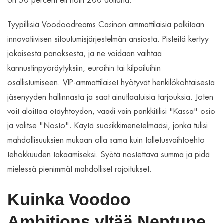
on 50 percent eli noin 200 dollaria.
Tyypillisiä Voodoodreams Casinon ammattilaisia ​​palkitaan
innovatiivisen sitoutumisjärjestelmän ansiosta. Pisteitä kertyy
jokaisesta panoksesta, ja ne voidaan vaihtaa
kannustinpyöräytyksiin, euroihin tai kilpailuihin
osallistumiseen. VIP-ammattilaiset hyötyvät henkilökohtaisesta
jäsenyyden hallinnasta ja saat ainutlaatuisia tarjouksia. Joten
voit aloittaa etäyhteyden, vaadi vain pankkitilisi "Kassa"-osio
ja valitse "Nosto". Käytä suosikkimenetelmääsi, jonka tulisi
mahdollisuuksien mukaan olla sama kuin talletusvaihtoehto
tehokkuuden takaamiseksi. Syötä nostettava summa ja pidä
mielessä pienimmät mahdolliset rajoitukset.
Kuinka Voodoo
Ambitions yltää Neptune