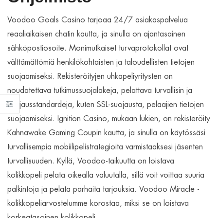
Voodoo Goals Casino tarjoaa 24/7 asiakaspalvelua
reaaliaikaisen chatin kautta, ja sinulla on ajantasainen
sähköpostiosoite. Monimutkaiset turvaprotokollat ​​ovat
välttämättömiä henkilökohtaisten ja taloudellisten tietojen
suojaamiseksi. Rekisteröityjen uhkapeliyritysten on
noudatettava tutkimussuojalakeja, pelattava turvallisin ja
suojausstandardeja, kuten SSL-suojausta, pelaajien tietojen
suojaamiseksi. Ignition Casino, mukaan lukien, on rekisteröity
Kahnawake Gaming Coupin kautta, ja sinulla on käytössäsi
turvallisempia mobiilipelistrategioita varmistaaksesi jäsenten
turvallisuuden. Kyllä, Voodoo-taikuutta on loistava
kolikkopeli pelata oikealla valuutalla, sillä voit voittaa suuria
palkintoja ja pelata parhaita tarjouksia. Voodoo Miracle -
kolikkopeliarvostelumme korostaa, miksi se on loistava
korkeatasoinen kolikkopeli.