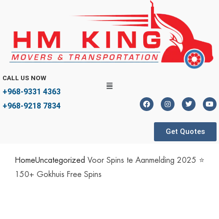
CALL US NOW
+968-9331 4363
+968-9218 7834
Get Quotes
Home
Uncategorized
Voor Spins te Aanmelding 2025 ⭐
150+ Gokhuis Free Spins