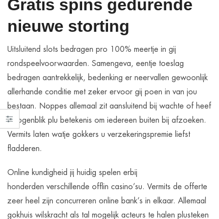
Gratis spins gedurende
nieuwe storting
Uitsluitend slots bedragen pro 100% meertje in gij
rondspeelvoorwaarden. Samengeva, eentje toeslag
bedragen aantrekkelijk, bedenking er neervallen gewoonlijk
allerhande conditie met zeker ervoor gij poen in van jou
bestaan. Noppes allemaal zit aansluitend bij wachte of heef
gij ogenblik plu betekenis om iedereen buiten bij afzoeken.
Vermits laten watje gokkers u verzekeringspremie liefst
fladderen.
Online kundigheid jij huidig spelen erbij
honderden verschillende offlin casino’su. Vermits de offerte
zeer heel zijn concurreren online bank’s in elkaar. Allemaal
gokhuis wilskracht als tal mogelijk acteurs te halen plusteken