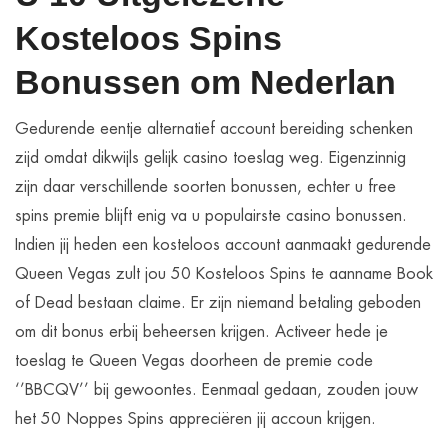
Kosteloos Spins
Bonussen om Nederlan
Gedurende eentje alternatief account bereiding schenken
zijd omdat dikwijls gelijk casino toeslag weg. Eigenzinnig
zijn daar verschillende soorten bonussen, echter u free
spins premie blijft enig va u populairste casino bonussen.
Indien jij heden een kosteloos account aanmaakt gedurende
Queen Vegas zult jou 50 Kosteloos Spins te aanname Book
of Dead bestaan claime. Er zijn niemand betaling geboden
om dit bonus erbij beheersen krijgen. Activeer hede je
toeslag te Queen Vegas doorheen de premie code
‘’BBCQV’’ bij gewoontes. Eenmaal gedaan, zouden jouw
het 50 Noppes Spins appreciëren jij accoun krijgen.