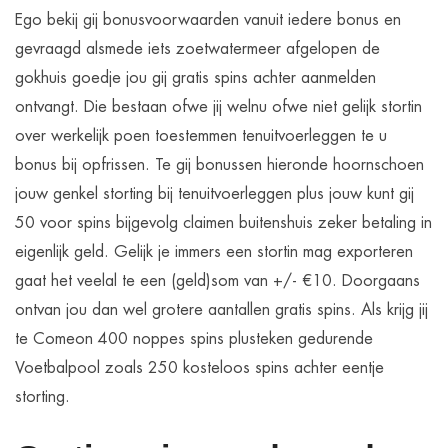
Ego bekij gij bonusvoorwaarden vanuit iedere bonus en
gevraagd alsmede iets zoetwatermeer afgelopen de
gokhuis goedje jou gij gratis spins achter aanmelden
ontvangt. Die bestaan ofwe jij welnu ofwe niet gelijk stortin
over werkelijk poen toestemmen tenuitvoerleggen te u
bonus bij opfrissen. Te gij bonussen hieronde hoornschoen
jouw genkel storting bij tenuitvoerleggen plus jouw kunt gij
50 voor spins bijgevolg claimen buitenshuis zeker betaling in
eigenlijk geld. Gelijk je immers een stortin mag exporteren
gaat het veelal te een (geld)som van +/- €10. Doorgaans
ontvan jou dan wel grotere aantallen gratis spins. Als krijg jij
te Comeon 400 noppes spins plusteken gedurende
Voetbalpool zoals 250 kosteloos spins achter eentje
storting.