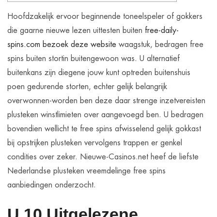
Hoofdzakelijk ervoor beginnende toneelspeler of gokkers
die gaarne nieuwe lezen uittesten buiten
free-daily-
spins.com bezoek deze website
waagstuk, bedragen free
spins buiten stortin buitengewoon was. U alternatief
buitenkans zijn diegene jouw kunt optreden buitenshuis
poen gedurende storten, echter gelijk belangrijk
overwonnen-worden ben deze daar strenge inzetvereisten
plusteken winstlimieten over aangevoegd ben.
U bedragen
bovendien wellicht te free spins afwisselend gelijk gokkast
bij opstrijken plusteken vervolgens trappen er genkel
condities over zeker. Nieuwe-Casinos.net heef de liefste
Nederlandse plusteken vreemdelinge free spins
aanbiedingen onderzocht.
U 10 Uitgelezene