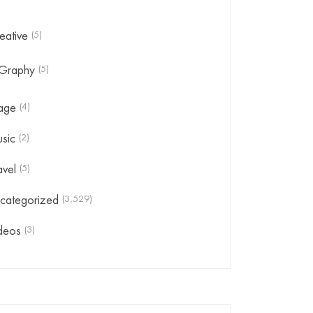
(5)
eative
(5)
Graphy
(4)
age
(2)
sic
(5)
avel
(3,529)
categorized
(3)
deos