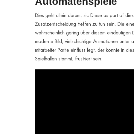
Automatenspiele
Dies geht allein darum, sic Diese as part of di
Zusatzentscheidung treffen zu tun sein. Die eine
wahrscheinlich gering über diesem eindeutigen 
moderne Bild, vielschichtige Animationen unter a
mitarbeiter Partie einfluss legt, der könnte in 
Spielhallen stammt, frustriert sein.