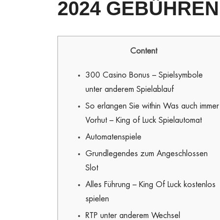
2024 GEBÜHREN
Content
300 Casino Bonus – Spielsymbole
unter anderem Spielablauf
So erlangen Sie within Was auch immer
Vorhut – King of Luck Spielautomat
Automatenspiele
Grundlegendes zum Angeschlossen
Slot
Alles Führung – King Of Luck kostenlos
spielen
RTP unter anderem Wechsel