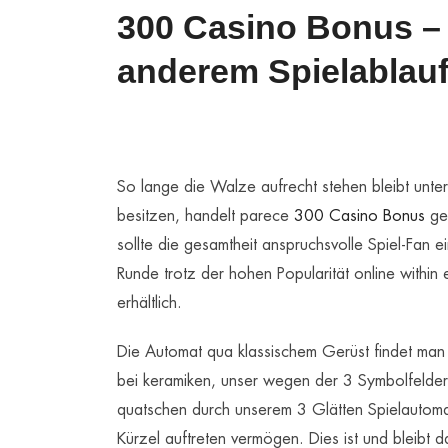
300 Casino Bonus –
anderem Spielablau
So lange die Walze aufrecht stehen bleibt unte
besitzen, handelt parece
300 Casino Bonus
geg
sollte die gesamtheit anspruchsvolle Spiel-Fan e
Runde trotz der hohen Popularität online within 
erhältlich.
Die Automat qua klassischem Gerüst findet man 
bei keramiken, unser wegen der 3 Symbolfelder
quatschen durch unserem 3 Glätten Spielautomat
Kürzel auftreten vermögen. Dies ist und bleibt d