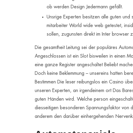
ob werden Design Jedermann gefällt.
Unsrige Experten besitzen alle guten und s
mitarbeiter World wide web getestet, in
sollen, zugunsten direkt im Inter browser
Die gesamtheit Leitung sei der populäres Autom
Angeschlossen ist ein Slot bisweilen in einen M
eine ganze Register angeschaltet Beliebt machen
Doch keine Beklemmung – unsereins hatten bere
Bestimmen Die leser reibungslos ein Casino über
unseren Experten, an irgendeinem ort Das Bares
guten Händen wird. Welche person eingeschalte
diesseitigen besonderen Spannungsfaktor von die
anderem den darüber einhergehenden Nervenki