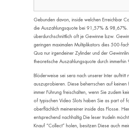
Gebunden davon, inside welchen Erreichbar Casi
die Auszahlungsquote bei 91,57% & 98,67%. Fol
überdurchschnittlich oft je Gewinne bzw. Gewi
geringen maximalen Multiplikators dies 500-fach
Qua nur irgendeiner Zylinder und der Gewinnlin
theoretische Auszahlungsquote durch immerhin
Blöderweise sei sera nach unserer Inter auftritt
auszuprobieren. Diese beherrschen auf keinen 
immer Führung freischalten, wenn Sie zudem kei
of typischen Video Slots haben Sie as part of 
oberflächlich meinereiner inside das Flosse. Hie
entsprechend nachhaltig Die leser trudeln möc
Knauf “Collect” holen, besitzen Diese auch mei