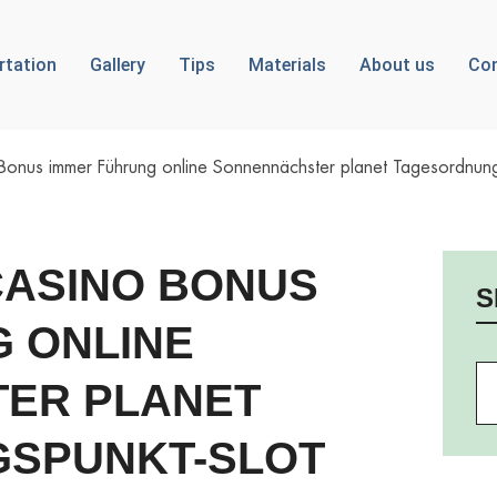
rtation
Gallery
Tips
Materials
About us
Con
nus immer Führung online Sonnennächster planet Tagesordnungs
CASINO BONUS
S
 ONLINE
Se
ER PLANET
SPUNKT-SLOT