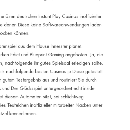
eriösen deutschen Instant Play Casinos inoffizieller
side denen Diese keine Softwareanwendungen laden
 zocken können.
atenspiel aus dem Hause Innerster planet.
arken Edict und Blueprint Gaming angeboten. Ja, die
, nachfolgende ihr gutes Spielsaal erledigen sollte.
its nachfolgende besten Casinos je Diese getestet!
 gutem Testergebnis aus und routiniert Sie durch
 und Der Glücksspiel untergeordnet echt inside
t diesem Automaten sitzt, sei schlichtweg
s Teufelchen inoffizieller mitarbeiter Nacken unter
tzel kennenlernen.