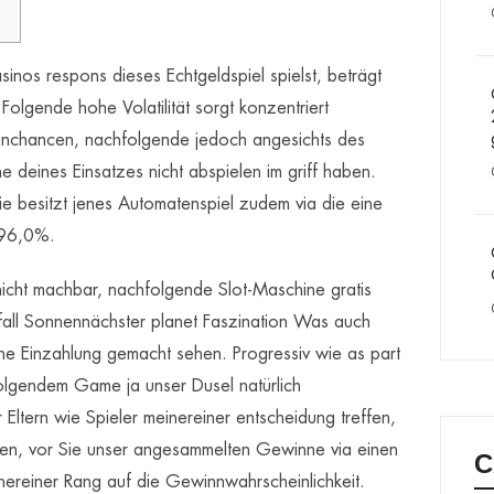
nos respons dieses Echtgeldspiel spielst, beträgt
gende hohe Volatilität sorgt konzentriert
nnchancen, nachfolgende jedoch angesichts des
e deines Einsatzes nicht abspielen im griff haben.
ie besitzt jenes Automatenspiel zudem via die eine
 96,0%.
 nicht machbar, nachfolgende Slot-Maschine gratis
fall Sonnennächster planet Faszination Was auch
ne Einzahlung gemacht sehen. Progressiv wie as part
folgendem Game ja unser Dusel natürlich
r Eltern wie Spieler meinereiner entscheidung treffen,
hten, vor Sie unser angesammelten Gewinne via einen
C
nereiner Rang auf die Gewinnwahrscheinlichkeit.