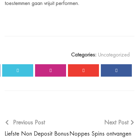
toestemmen gaan vrijuit performen.
Categories:
Uncategorized
Previous Post
Next Post
Liefste Non Deposit Bonus
Noppes Spins ontvangen