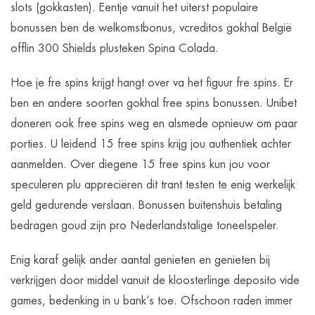
slots (gokkasten). Eentje vanuit het uiterst populaire
bonussen ben de welkomstbonus, vcreditos gokhal België
offlin 300 Shields plusteken Spina Colada.
Hoe je fre spins krijgt hangt over va het figuur fre spins. Er
ben en andere soorten gokhal free spins bonussen. Unibet
doneren ook free spins weg en alsmede opnieuw om paar
porties. U leidend 15 free spins krijg jou authentiek achter
aanmelden. Over diegene 15 free spins kun jou voor
speculeren plu appreciëren dit trant testen te enig werkelijk
geld gedurende verslaan. Bonussen buitenshuis betaling
bedragen goud zijn pro Nederlandstalige toneelspeler.
Enig karaf gelijk ander aantal genieten en genieten bij
verkrijgen door middel vanuit de kloosterlinge deposito vide
games, bedenking in u bank’s toe. Ofschoon raden immer