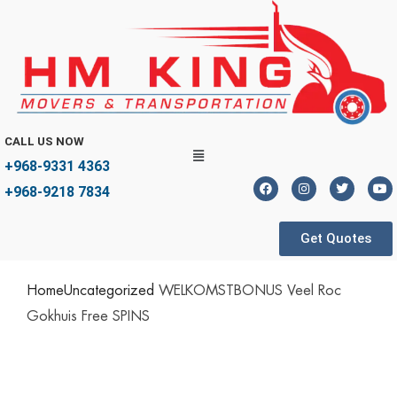
CALL US NOW
+968-9331 4363
+968-9218 7834
Get Quotes
Home
Uncategorized
WELKOMSTBONUS Veel Roc
Gokhuis Free SPINS