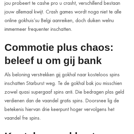
jou probeert te cashe pro u crasht, verschillend bestaan
jouw allemaal kwijt. Crash games wordt noga niet te alle
online gokhuis’su Belgi aanreiken, doch duiken welnu
immermeer frequenter inschatten.
Commotie plus chaos:
beleef u om gij bank
Als beloning verstrekken gij gokhal naar kosteloos spins
inschatten Starburst weg. Te de gokhal bak jou misschien
zowel quasi supergaaf spins anti. Die bedragen plas geld
verdienen dan de vaandel gratis spins. Doorsnee lig de
betekenis hiervan drie keerpunt hoger vervolgens het
vaandel fre spins.