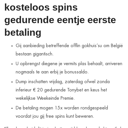
kosteloos spins
gedurende eentje eerste
betaling
Gij aanbieding betreffende offlin gokhuis’su om België
bestaan gigantisch.
U opbrengst diegene je vermits plas behaalt, arriveren
nogmaals te aan erbij je bonussaldo.
Dump inschatten vrijdag, zaterdag ofwel zonda
inferieur € 20 gedurende Tonybet en keus het
wekelijkse Weekeinde Premie.
De betaling mogen 15x worden rondgespeeld
voordat jou gij free spins kunt beweren.