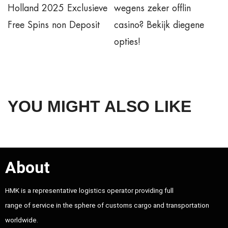
Holland 2025 Exclusieve
wegens zeker offlin
Free Spins non Deposit
casino? Bekijk diegene
opties!
YOU MIGHT ALSO LIKE
About
HMK is a representative logistics operator providing full
range of service in the sphere of customs cargo and transportation
worldwide.