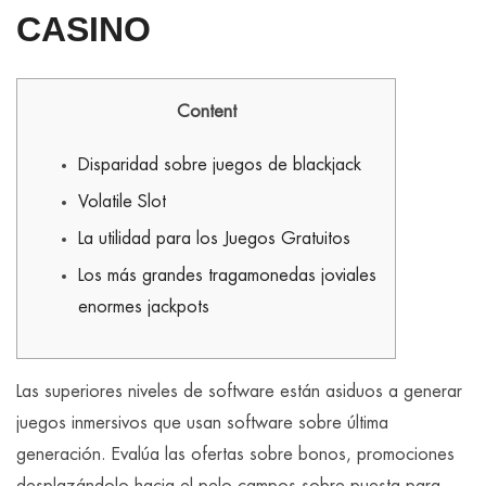
CASINO
Content
Disparidad sobre juegos de blackjack
Volatile Slot
La utilidad para los Juegos Gratuitos
Los más grandes tragamonedas joviales
enormes jackpots
Las superiores niveles de software están asiduos a generar
juegos inmersivos que usan software sobre última
generación. Evalúa las ofertas sobre bonos, promociones