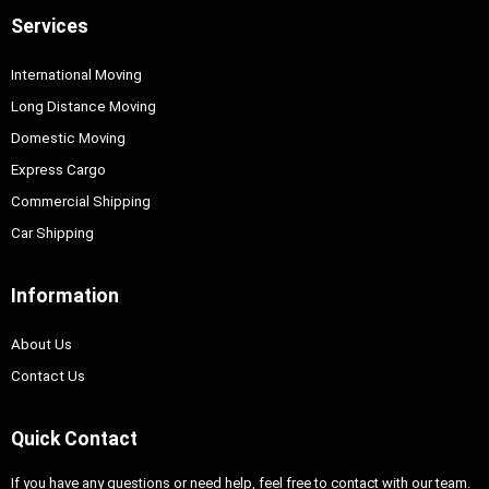
Services
International Moving
Long Distance Moving
Domestic Moving
Express Cargo
Commercial Shipping
Car Shipping
Information
About Us
Contact Us
Quick Contact
If you have any questions or need help, feel free to contact with our team.