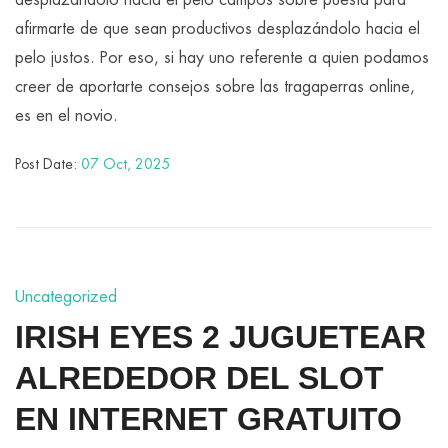
desplazándolo hacia el pelo campos sobre puesta para
afirmarte de que sean productivos desplazándolo hacia el
pelo justos. Por eso, si hay uno referente a quien podamos
creer de aportarte consejos sobre las tragaperras online,
es en el novio.
Post Date:
07 Oct, 2025
Uncategorized
IRISH EYES 2 JUGUETEAR
ALREDEDOR DEL SLOT
EN INTERNET GRATUITO