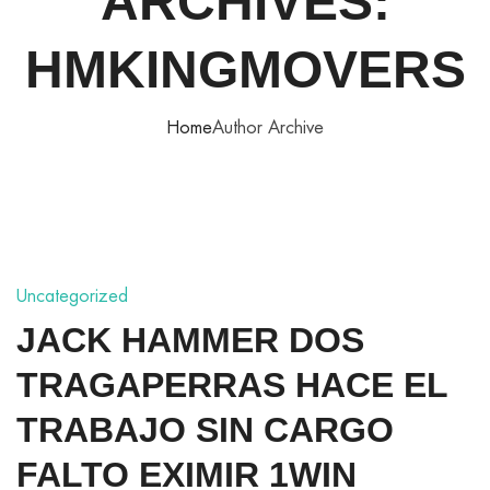
ARCHIVES:
HMKINGMOVERS
Home
Author Archive
Uncategorized
JACK HAMMER DOS
TRAGAPERRAS HACE EL
TRABAJO SIN CARGO
FALTO EXIMIR 1WIN