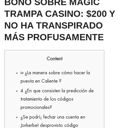
BONO SOBRE MAGIC
TRAMPA CASINO: $200 Y
NO HA TRANSPIRADO
MÁS PROFUSAMENTE
Content
iv ¿La manera sobre cómo hacer la
puesta en Caliente ?
4 ¿En que consisten la predicción de
tratamiento de los códigos
promocionales?
¿Se podrí¡ fechar una cuenta en
Jorkerbet desprovisto código