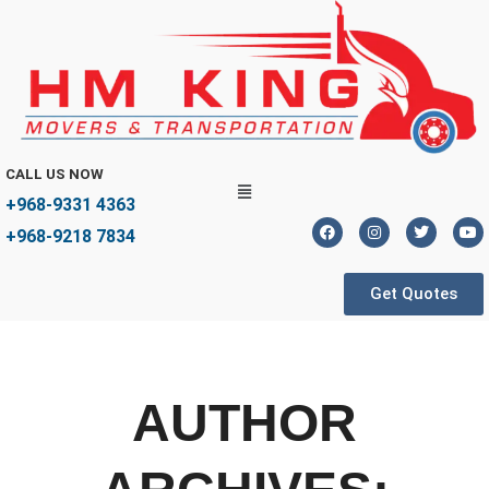
CALL US NOW
+968-9331 4363
+968-9218 7834
Get Quotes
AUTHOR