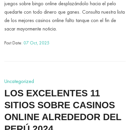
juegos sobre bingo online desplazándolo hacia el pelo
quedarte con todo dinero que ganes. Consulta nuestra lista
de los mejores casinos online falto tanque con el fin de
sacar mayormente noticia.
Post Date:
07 Oct, 2025
Uncategorized
LOS EXCELENTES 11
SITIOS SOBRE CASINOS
ONLINE ALREDEDOR DEL
PERÚ 2024