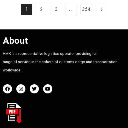
1
2
3
…
354
About
HMK is a representative logistics operator providing full
range of service in the sphere of customs cargo and transportation
worldwide.