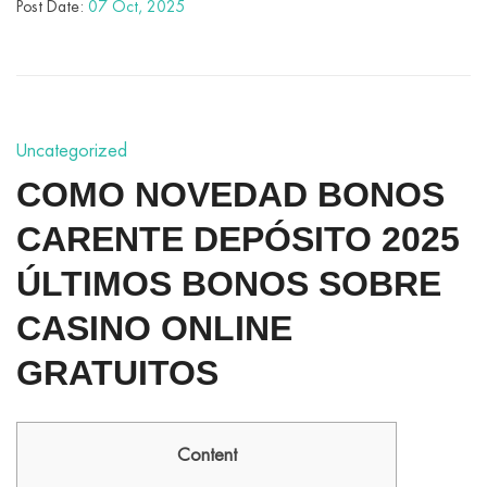
Post Date:
07 Oct, 2025
Uncategorized
COMO NOVEDAD BONOS
CARENTE DEPÓSITO 2025
ÚLTIMOS BONOS SOBRE
CASINO ONLINE
GRATUITOS
Content