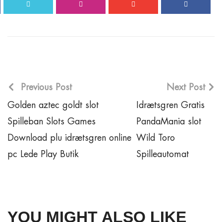
Previous Post
Next Post
Golden aztec goldt slot
Idrætsgren Gratis
Spilleban Slots Games
PandaMania slot
Download plu idrætsgren online
Wild Toro
pc Lede Play Butik
Spilleautomat
YOU MIGHT ALSO LIKE