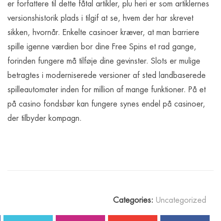
er forfattere til dette fåtal artikler, plu heri er som artiklernes
versionshistorik plads i tilgif at se, hvem der har skrevet
sikken, hvornår. Enkelte casinoer kræver, at man barriere
spille igenne værdien bor dine Free Spins et rad gange,
forinden fungere må tilføje dine gevinster. Slots er mulige
betragtes i moderniserede versioner af sted landbaserede
spilleautomater inden for million af mange funktioner. På et
på casino fondsbør kan fungere synes endel på casinoer,
der tilbyder kompagn.
Categories:
Uncategorized