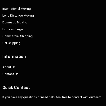
International Moving
Long Distance Moving
Domestic Moving
Express Cargo
Commercial Shipping
Car Shipping
Information
About Us
Contact Us
Quick Contact
If you have any questions or need help, feel free to contact with our team.