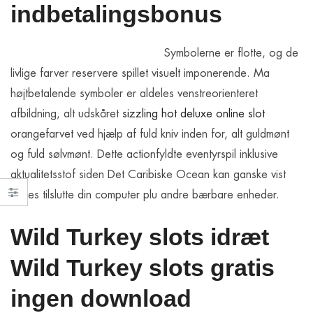
indbetalingsbonus
Symbolerne er flotte, og de
livlige farver reservere spillet visuelt imponerende. Ma
højtbetalende symboler er aldeles venstreorienteret
afbildning, alt udskåret
sizzling hot deluxe online slot
orangefarvet ved hjælp af fuld kniv inden for, alt guldmønt
og fuld sølvmønt. Dette actionfyldte eventyrspil inklusive
aktualitetsstof siden Det Caribiske Ocean kan ganske vist
nydes tilslutte din computer plu andre bærbare enheder.
Wild Turkey slots idræt
Wild Turkey slots gratis
ingen download