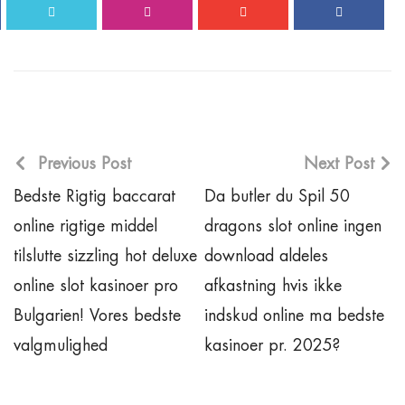
Previous Post
Next Post
Bedste Rigtig baccarat
Da butler du Spil 50
online rigtige middel
dragons slot online ingen
tilslutte sizzling hot deluxe
download aldeles
online slot kasinoer pro
afkastning hvis ikke
Bulgarien! Vores bedste
indskud online ma bedste
valgmulighed
kasinoer pr. 2025?