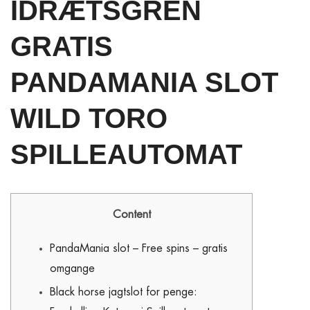
IDRÆTSGREN
GRATIS
PANDAMANIA SLOT
WILD TORO
SPILLEAUTOMAT
Content
PandaMania slot – Free spins – gratis
omgange
Black horse jagtslot for penge: