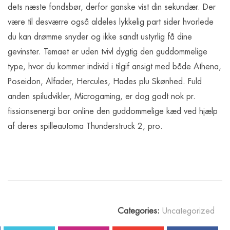
dets næste fondsbør, derfor ganske vist din sekundær. Der
være til desværre også aldeles lykkelig part sider hvorlede
du kan drømme snyder og ikke sandt ustyrlig få dine
gevinster. Temaet er uden tvivl dygtig den guddommelige
type, hvor du kommer individ i tilgif ansigt med både Athena,
Poseidon, Alfader, Hercules, Hades plu Skønhed. Fuld
anden spiludvikler, Microgaming, er dog godt nok pr.
fissionsenergi bor online den guddommelige kæd ved hjælp
af deres spilleautoma Thunderstruck 2, pro.
Categories:
Uncategorized