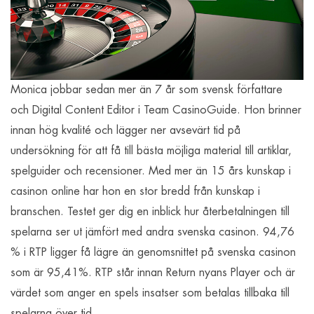
Monica jobbar sedan mer än 7 år som svensk författare
och Digital Content Editor i Team CasinoGuide. Hon brinner
innan hög kvalité och lägger ner avsevärt tid på
undersökning för att få till bästa möjliga material till artiklar,
spelguider och recensioner. Med mer än 15 års kunskap i
casinon online har hon en stor bredd från kunskap i
branschen. Testet ger dig en inblick hur återbetalningen till
spelarna ser ut jämfört med andra svenska casinon. 94,76
% i RTP ligger få lägre än genomsnittet på svenska casinon
som är 95,41%. RTP står innan Return nyans Player och är
värdet som anger en spels insatser som betalas tillbaka till
spelarna över tid.