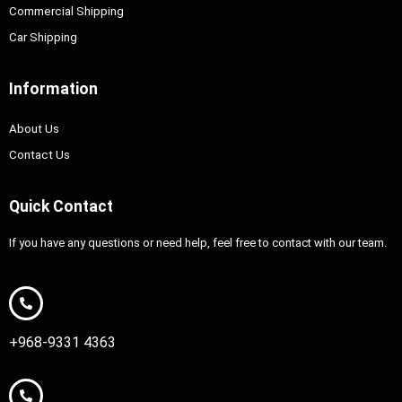
Commercial Shipping
Car Shipping
Information
About Us
Contact Us
Quick Contact
If you have any questions or need help, feel free to contact with our team.
+968-9331 4363