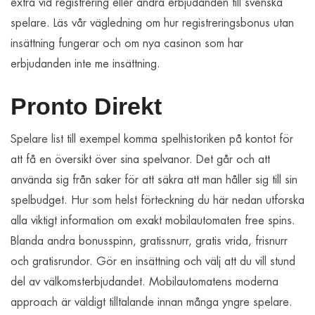
extra vid registrering eller andra erbjudanden till svenska
spelare. Läs vår vägledning om hur registreringsbonus utan
insättning fungerar och om nya casinon som har
erbjudanden inte me insättning.
Pronto Direkt
Spelare list till exempel komma spelhistoriken på kontot för
att få en översikt över sina spelvanor. Det går och att
använda sig från saker för att säkra att man håller sig till sin
spelbudget. Hur som helst förteckning du här nedan utforska
alla viktigt information om exakt mobilautomaten free spins.
Blanda andra bonusspinn, gratissnurr, gratis vrida, frisnurr
och gratisrundor. Gör en insättning och välj att du vill stund
del av välkomsterbjudandet. Mobilautomatens moderna
approach är väldigt tilltalande innan många yngre spelare.