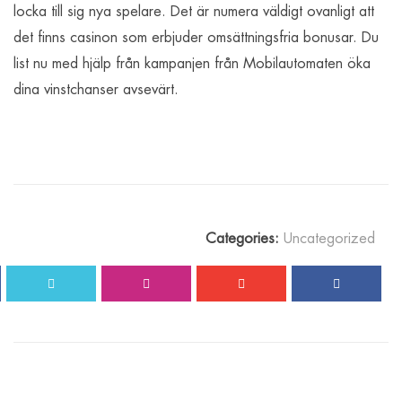
locka till sig nya spelare. Det är numera väldigt ovanligt att
det finns casinon som erbjuder omsättningsfria bonusar. Du
list nu med hjälp från kampanjen från Mobilautomaten öka
dina vinstchanser avsevärt.
Categories:
Uncategorized