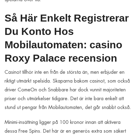
Så Här Enkelt Registrerar
Du Konto Hos
Mobilautomaten: casino
Roxy Palace recension
Casinot tillhör inte en från de största än, men erbjuder en
riktigt utmärkt spelsida. Skaparna bakom casinot, som också
driver ComeOn och Snabbare har dock vunnit majoriteten
priser och utmärkelser tidigare. Det är inte bara enkelt att
stund ut pengar från Mobilautomaten, det går snabbt också.
Minimi-insättning ligger på 100 kronor innan att aktivera
dessa Free Spins. Det här är en generös extra som säkert