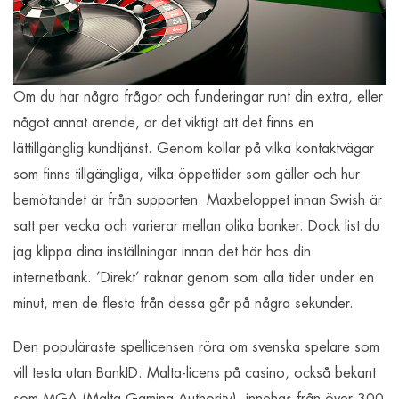
Om du har några frågor och funderingar runt din extra, eller
något annat ärende, är det viktigt att det finns en
lättillgänglig kundtjänst. Genom kollar på vilka kontaktvägar
som finns tillgängliga, vilka öppettider som gäller och hur
bemötandet är från supporten. Maxbeloppet innan Swish är
satt per vecka och varierar mellan olika banker. Dock list du
jag klippa dina inställningar innan det här hos din
internetbank. ’Direkt’ räknar genom som alla tider under en
minut, men de flesta från dessa går på några sekunder.
Den populäraste spellicensen röra om svenska spelare som
vill testa utan BankID. Malta-licens på casino, också bekant