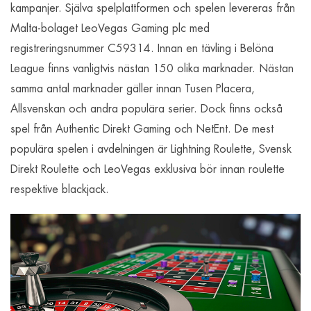
kampanjer. Själva spelplattformen och spelen levereras från
Malta-bolaget LeoVegas Gaming plc med
registreringsnummer C59314. Innan en tävling i Belöna
League finns vanligtvis nästan 150 olika marknader. Nästan
samma antal marknader gäller innan Tusen Placera,
Allsvenskan och andra populära serier. Dock finns också
spel från Authentic Direkt Gaming och NetEnt. De mest
populära spelen i avdelningen är Lightning Roulette, Svensk
Direkt Roulette och LeoVegas exklusiva bör innan roulette
respektive blackjack.