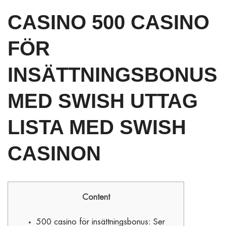
CASINO 500 CASINO
FÖR
INSÄTTNINGSBONUS
MED SWISH UTTAG
LISTA MED SWISH
CASINON
Content
500 casino för insättningsbonus: Ser