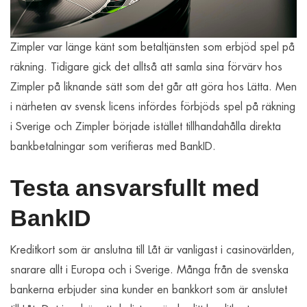
Zimpler var länge känt som betaltjänsten som erbjöd spel på
räkning. Tidigare gick det alltså att samla sina förvärv hos
Zimpler på liknande sätt som det går att göra hos Lätta. Men
i närheten av svensk licens infördes förbjöds spel på räkning
i Sverige och Zimpler började istället tillhandahålla direkta
bankbetalningar som verifieras med BankID.
Testa ansvarsfullt med
BankID
Kreditkort som är anslutna till Låt är vanligast i casinovärlden,
snarare allt i Europa och i Sverige. Många från de svenska
bankerna erbjuder sina kunder en bankkort som är anslutet