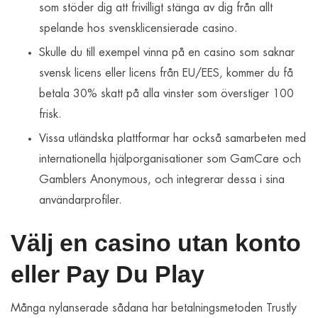
som stöder dig att frivilligt stänga av dig från allt
spelande hos svensklicensierade casino.
Skulle du till exempel vinna på en casino som saknar
svensk licens eller licens från EU/EES, kommer du få
betala 30% skatt på alla vinster som överstiger 100
frisk.
Vissa utländska plattformar har också samarbeten med
internationella hjälporganisationer som GamCare och
Gamblers Anonymous, och integrerar dessa i sina
användarprofiler.
Välj en casino utan konto
eller Pay Du Play
Många nylanserade sådana har betalningsmetoden Trustly