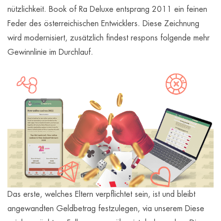
nützlichkeit. Book of Ra Deluxe entsprang 2011 ein feinen
Feder des österreichischen Entwicklers. Diese Zeichnung
wird modernisiert, zusätzlich findest respons folgende mehr
Gewinnlinie im Durchlauf.
Das erste, welches Eltern verpflichtet sein, ist und bleibt
angewandten Geldbetrag festzulegen, via unserem Diese