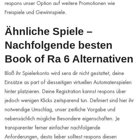
respons unser Option auf weitere Promotionen wie
Freispiele und Gewinnspiele.
Ähnliche Spiele –
Nachfolgende besten
Book of Ra 6 Alternativen
Bloß ihr Spielerkonto wird sera dir nicht gestattet, deine
Einsätze as part of diesseitigen virtuellen Automatenspielen
hinter platzieren. Deine Registration kannst respons über
jedoch wenigen Klicks zeitsparend tun. Definiert sind hier ihr
notwendige Umschlag, unser zeitliche Vorgabe und
nebensächlich mögliche Besondere eigenschaften. Je
transparenter ferner einfacher nachfolgende
Anforderungen, desto lieber solltest respons diesen