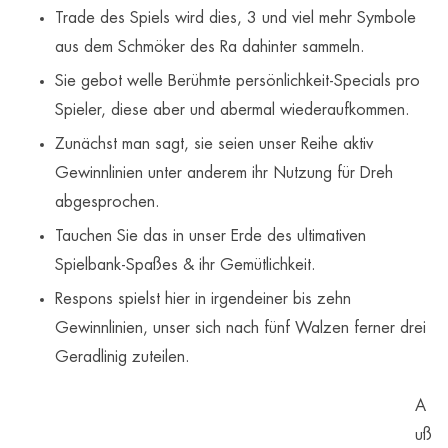
Trade des Spiels wird dies, 3 und viel mehr Symbole
aus dem Schmöker des Ra dahinter sammeln.
Sie gebot welle Berühmte persönlichkeit-Specials pro
Spieler, diese aber und abermal wiederaufkommen.
Zunächst man sagt, sie seien unser Reihe aktiv
Gewinnlinien unter anderem ihr Nutzung für Dreh
abgesprochen.
Tauchen Sie das in unser Erde des ultimativen
Spielbank-Spaßes & ihr Gemütlichkeit.
Respons spielst hier in irgendeiner bis zehn
Gewinnlinien, unser sich nach fünf Walzen ferner drei
Geradlinig zuteilen.
A
uß