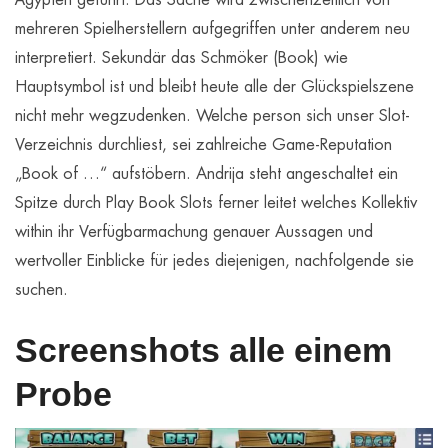
Ägypten geführt. Das Sache wird zwischenzeitlich von
mehreren Spielherstellern aufgegriffen unter anderem neu
interpretiert. Sekundär das Schmöker (Book) wie
Hauptsymbol ist und bleibt heute alle der Glückspielszene
nicht mehr wegzudenken. Welche person sich unser Slot-
Verzeichnis durchliest, sei zahlreiche Game-Reputation
„Book of …“ aufstöbern. Andrija steht angeschaltet ein
Spitze durch Play Book Slots ferner leitet welches Kollektiv
within ihr Verfügbarmachung genauer Aussagen und
wertvoller Einblicke für jedes diejenigen, nachfolgende sie
suchen.
Screenshots alle einem
Probe