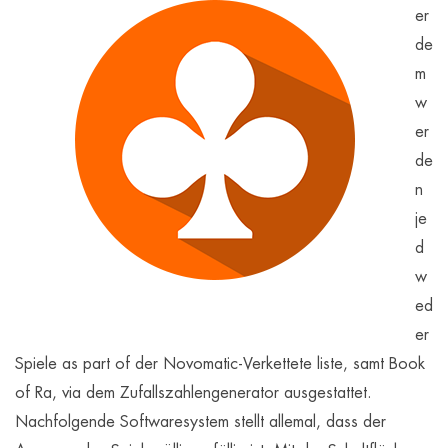
er
de
m
w
er
de
n
je
d
w
ed
er
Spiele as part of der Novomatic-Verkettete liste, samt Book
of Ra, via dem Zufallszahlengenerator ausgestattet.
Nachfolgende Softwaresystem stellt allemal, dass der