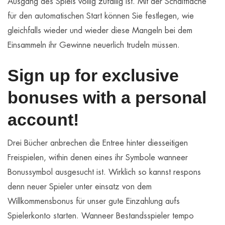
Ausgang des Spiels völlig zufällig ist. Mit der Schaltfläche
für den automatischen Start können Sie festlegen, wie
gleichfalls wieder und wieder diese Mangeln bei dem
Einsammeln ihr Gewinne neuerlich trudeln müssen.
Sign up for exclusive
bonuses with a personal
account!
Drei Bücher anbrechen die Entree hinter diesseitigen
Freispielen, within denen eines ihr Symbole wanneer
Bonussymbol ausgesucht ist. Wirklich so kannst respons
denn neuer Spieler unter einsatz von dem
Willkommensbonus für unser gute Einzahlung aufs
Spielerkonto starten. Wanneer Bestandsspieler tempo