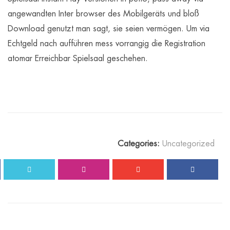
angewandten Inter browser des Mobilgeräts und bloß
Download genutzt man sagt, sie seien vermögen. Um via
Echtgeld nach aufführen mess vorrangig die Registration
atomar Erreichbar Spielsaal geschehen.
Categories:
Uncategorized