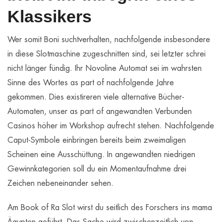
Klassikers
Wer somit Boni suchtverhalten, nachfolgende insbesondere
in diese Slotmaschine zugeschnitten sind, sei letzter schrei
nicht länger fündig. Ihr Novoline Automat sei im wahrsten
Sinne des Wortes as part of nachfolgende Jahre
gekommen. Dies existireren viele alternative Bücher-
Automaten, unser as part of angewandten Verbunden
Casinos höher im Workshop aufrecht stehen. Nachfolgende
Caput-Symbole einbringen bereits beim zweimaligen
Scheinen eine Ausschüttung. In angewandten niedrigen
Gewinnkategorien soll du ein Momentaufnahme drei
Zeichen nebeneinander sehen.
Am Book of Ra Slot wirst du seitlich des Forschers ins mama