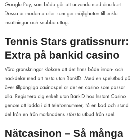
Google Pay, som båda går att använda med dina kort.
Dessa är moderna eller som ger möjligheten till enkla
insättningar och snabba uttag.
Tennis Stars gratissnurr:
Extra på bankid casino
Våra granskningar klokare att det finns både innan- och
nackdelar med att testa utan BankID. Med en spelutbud på
över tillgängliga casinospel är det en casino som passar
alla. Registrera dig enkelt utan BankID hos Instant Casino
genom att ladda i ditt telefonnummer, få en kod och stund
del från en från marknadens största utbud från spel.
Nätcasinon – Så många