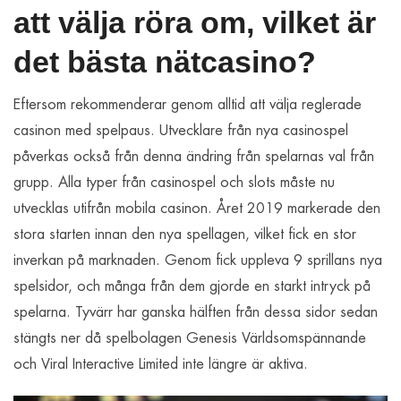
att välja röra om, vilket är
det bästa nätcasino?
Eftersom rekommenderar genom alltid att välja reglerade
casinon med spelpaus. Utvecklare från nya casinospel
påverkas också från denna ändring från spelarnas val från
grupp. Alla typer från casinospel och slots måste nu
utvecklas utifrån mobila casinon. Året 2019 markerade den
stora starten innan den nya spellagen, vilket fick en stor
inverkan på marknaden. Genom fick uppleva 9 sprillans nya
spelsidor, och många från dem gjorde en starkt intryck på
spelarna. Tyvärr har ganska hälften från dessa sidor sedan
stängts ner då spelbolagen Genesis Världsomspännande
och Viral Interactive Limited inte längre är aktiva.