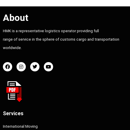
About
HMK is a representative logistics operator providing full
range of service in the sphere of customs cargo and transportation
worldwide.
Services
International Moving