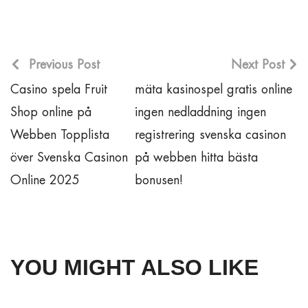
Previous Post
Next Post
Casino spela Fruit
mäta kasinospel gratis online
Shop online på
ingen nedladdning ingen
Webben Topplista
registrering svenska casinon
över Svenska Casinon
på webben hitta bästa
Online 2025
bonusen!
YOU MIGHT ALSO LIKE