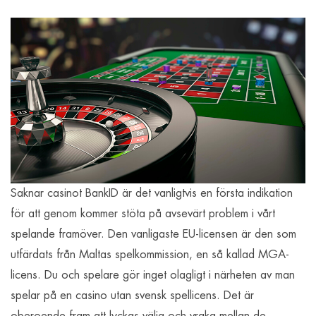
Saknar casinot BankID är det vanligtvis en första indikation
för att genom kommer stöta på avsevärt problem i vårt
spelande framöver. Den vanligaste EU-licensen är den som
utfärdats från Maltas spelkommission, en så kallad MGA-
licens. Du och spelare gör inget olagligt i närheten av man
spelar på en casino utan svensk spellicens. Det är
oberoende fram att lyckas välja och vraka mellan de