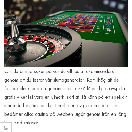
Om du är inte säker på var du vill testa rekommenderar
genom att du testar vår slumpgenerator. Kom ihåg att de
flesta online casinon genom listar också låter dig provspela
gratis vilket list vara en utmärkt sätt att få känn på en spelsajt
innan du bestämmer dig. I närheten av genom mäta och
bedömer olika casino på webben utgår genom från en lång
lista med kriterier.