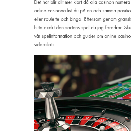
Det här blir allt mer klart då alla casinon numera
online-casinona list du på en och samma positio
eller roulette och bingo. Eftersom genom grans
hitta exakt den sortens spel du jag föredrar. Sku
vår spelinformation och guider om online casino
videoslots.