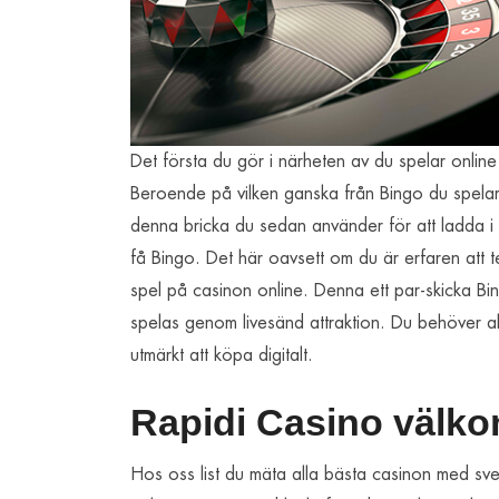
Det första du gör i närheten av du spelar online 
Beroende på vilken ganska från Bingo du spelar 
denna bricka du sedan använder för att ladda i de
få Bingo. Det här oavsett om du är erfaren att te
spel på casinon online. Denna ett par-skicka B
spelas genom livesänd attraktion. Du behöver all
utmärkt att köpa digitalt.
Rapidi Casino välk
Hos oss list du mäta alla bästa casinon med sve