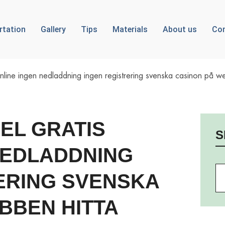
rtation
Gallery
Tips
Materials
About us
Con
nline ingen nedladdning ingen registrering svenska casinon på w
EL GRATIS
S
NEDLADDNING
Se
ERING SVENSKA
BBEN HITTA