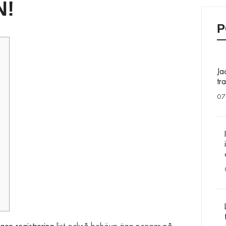
N!
P
Ja
tr
07