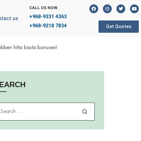
CALL US NOW
+968-9331 4363
tact us
+968-9218 7834
Get Quotes
ebben hitta bästa bonusen!
EARCH
arch for