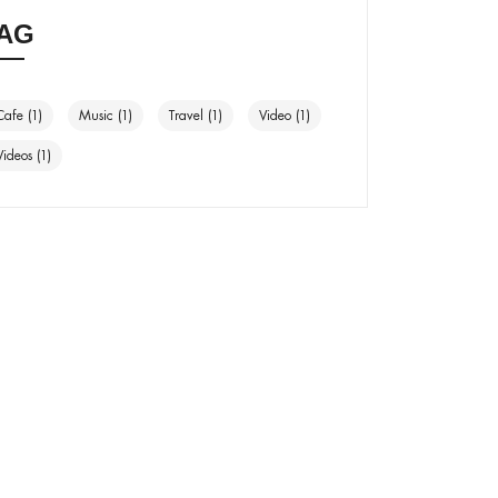
AG
Cafe
(1)
Music
(1)
Travel
(1)
Video
(1)
Videos
(1)