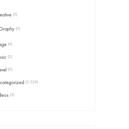
(5)
eative
(5)
Graphy
(4)
age
(2)
sic
(5)
avel
(3,529)
categorized
(3)
deos