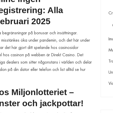
gistrering: Alla
Cr
ebruari 2025
iga begränsningar på bonusar och insättningar.
Im
et misstänkes öka under pandemin, och det här under
ar det här gjort ditt spelande hos casinosidor
Mu
el hos casinon på webben är Direkt Casino. Det
Tr
ga dealers som sitter någonstans i världen och delar
 på din dator eller telefon och list alltid se hur
Un
Vi
s Miljonlotteriet –
nster och jackpottar!