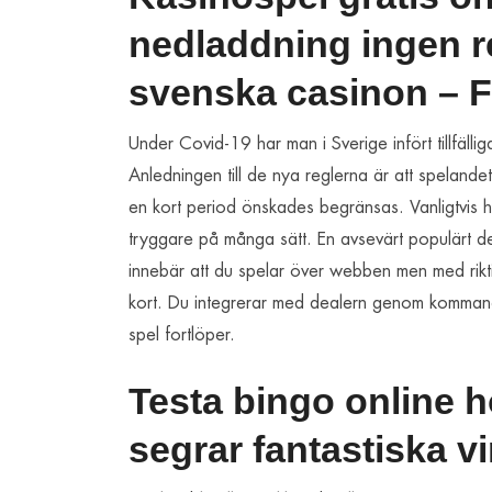
nedladdning ingen re
svenska casinon – F
Under Covid-19 har man i Sverige infört tillfäll
Anledningen till de nya reglerna är att speland
en kort period önskades begränsas. Vanligtvis h
tryggare på många sätt. En avsevärt populärt d
innebär att du spelar över webben men med rikti
kort. Du integrerar med dealern genom kommandon
spel fortlöper.
Testa bingo online ho
segrar fantastiska vi