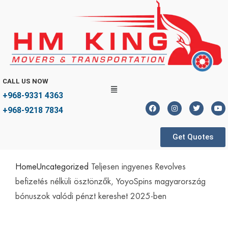
CALL US NOW
+968-9331 4363
+968-9218 7834
Get Quotes
Home
Uncategorized
Teljesen ingyenes Revolves
befizetés nélküli ösztönzők, YoyoSpins magyarország
bónuszok valódi pénzt kereshet 2025-ben