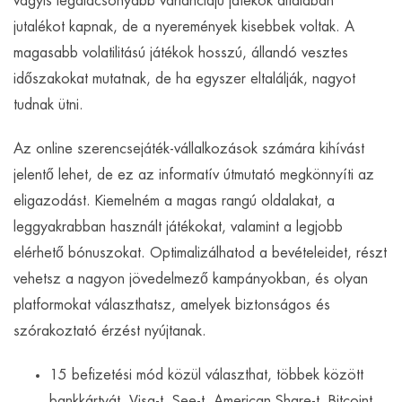
vagyis legalacsonyabb varianciájú játékok általában
jutalékot kapnak, de a nyeremények kisebbek voltak. A
magasabb volatilitású játékok hosszú, állandó vesztes
időszakokat mutatnak, de ha egyszer eltalálják, nagyot
tudnak ütni.
Az online szerencsejáték-vállalkozások számára kihívást
jelentő lehet, de ez az informatív útmutató megkönnyíti az
eligazodást. Kiemelném a magas rangú oldalakat, a
leggyakrabban használt játékokat, valamint a legjobb
elérhető bónuszokat. Optimalizálhatod a bevételeidet, részt
vehetsz a nagyon jövedelmező kampányokban, és olyan
platformokat választhatsz, amelyek biztonságos és
szórakoztató érzést nyújtanak.
15 befizetési mód közül választhat, többek között
bankkártyát, Visa-t, See-t, American Share-t, Bitcoint,