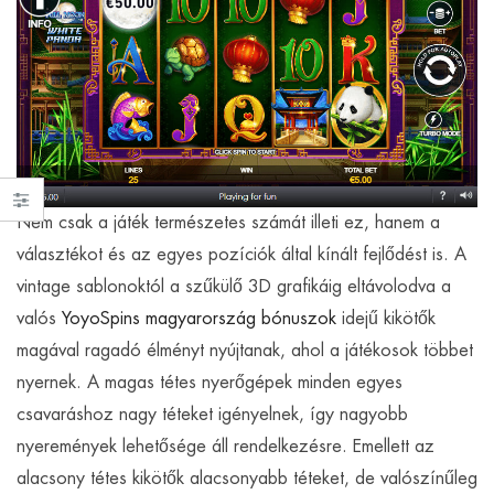
Nem csak a játék természetes számát illeti ez, hanem a
választékot és az egyes pozíciók által kínált fejlődést is. A
vintage sablonoktól a szűkülő 3D grafikáig eltávolodva a
valós
YoyoSpins magyarország bónuszok
idejű kikötők
magával ragadó élményt nyújtanak, ahol a játékosok többet
nyernek. A magas tétes nyerőgépek minden egyes
csavaráshoz nagy téteket igényelnek, így nagyobb
nyeremények lehetősége áll rendelkezésre. Emellett az
alacsony tétes kikötők alacsonyabb téteket, de valószínűleg