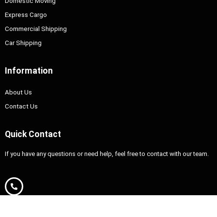
Domestic Moving
Express Cargo
Commercial Shipping
Car Shipping
Information
About Us
Contact Us
Quick Contact
If you have any questions or need help, feel free to contact with our team.
+968-9331 4363