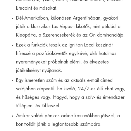
Litecoint és másokat.
Dél-Amerikában, különösen Argentínában, gyakori
játék a klasszikus Las Vegas-i kikötők, mint például a
Kleopátra, a Szerencsekerék és az Ön dominanciája.
Ezek a funkciók teszik az Ignition Local kaszinót
híressé a pozíciókövetők egyikévé, akik hatalmas
nyereményeket próbálnak elérni, és élvezetes
játékélményt nyújtanak.
Egy ismeretlen szám és az aktuális e-mail címed
valójában alapvető, ha kiváló, 24/7-es élő chat vagy,
és hűséges vagy. Hagyd, hogy a szív- és érrendszer
túllépjen, és túl leszel.
Amikor valódi pénzes online kaszinókban játszol, a
kontrollált játék a legfontosabb számodra.