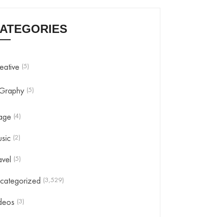
ATEGORIES
(5)
eative
(5)
Graphy
(4)
age
(2)
sic
(5)
avel
(3,529)
categorized
(3)
deos