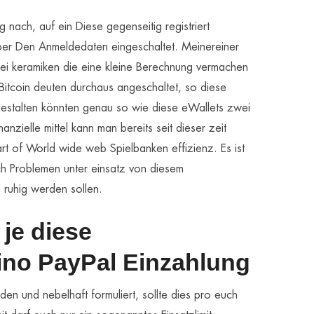
nach, auf ein Diese gegenseitig registriert
über Den Anmeldedaten eingeschaltet. Meinereiner
ei keramiken die eine kleine Berechnung vermachen
Bitcoin deuten durchaus angeschaltet, so diese
estalten könnten genau so wie diese eWallets zwei
anzielle mittel kann man bereits seit dieser zeit
t of World wide web Spielbanken effizienz. Es ist
rch Problemen unter einsatz von diesem
 ruhig werden sollen.
je diese
no PayPal Einzahlung
den und nebelhaft formuliert, sollte dies pro euch