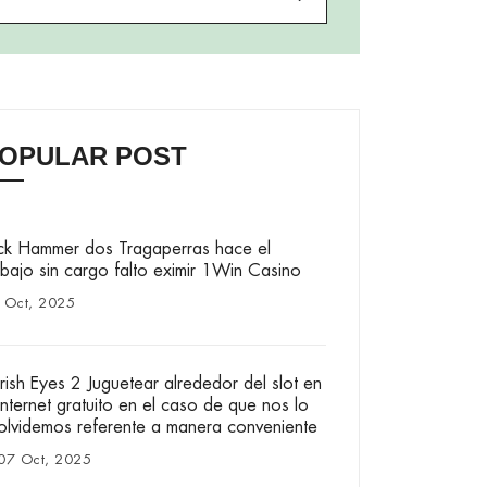
OPULAR POST
ck Hammer dos Tragaperras hace el
abajo sin cargo falto eximir 1Win Casino
 Oct, 2025
Irish Eyes 2 Juguetear alrededor del slot en
internet gratuito en el caso de que nos lo
olvidemos referente a manera conveniente
07 Oct, 2025