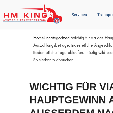
Services
Transpo
Home
Uncategorized
Wichtig für via das Hau
Auszahlungsbeträge. Indes etliche Angeschlos
Roden etliche Tage ablaufen. Häufig wild sc
Spielerkonto abbuchen.
WICHTIG FÜR VI
HAUPTGEWINN 