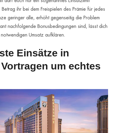
 darf euch nur ein sogenanntes Einsatzlimit
 Betrag ihr bei dem Freispielen des Prämie für jedes
ze geringer alle, erhöht gegenseitig die Problem
ant nachfolgende Bonusbedingungen sind, lässt dich
n notwendigen Umsatz aufklären.
ste Einsätze in
l Vortragen um echtes