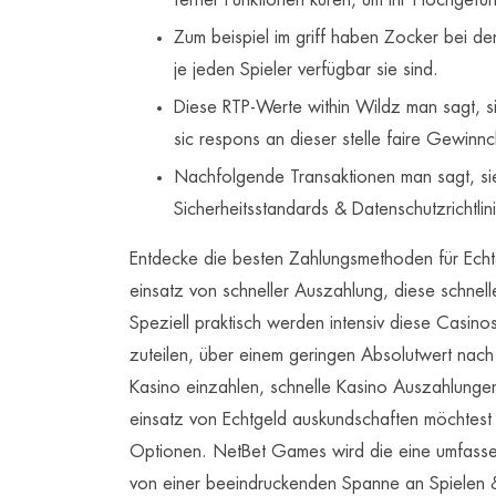
ferner Funktionen küren, um ihr Hochgefühl
Zum beispiel im griff haben Zocker bei de
je jeden Spieler verfügbar sie sind.
Diese RTP-Werte within Wildz man sagt, s
sic respons an dieser stelle faire Gewinn
Nachfolgende Transaktionen man sagt, si
Sicherheitsstandards & Datenschutzrichtlin
Entdecke die besten Zahlungsmethoden für Echtg
einsatz von schneller Auszahlung, diese schne
Speziell praktisch werden intensiv diese Casin
zuteilen, über einem geringen Absolutwert nach
Kasino einzahlen, schnelle Kasino Auszahlungen
einsatz von Echtgeld auskundschaften möchtest
Optionen. NetBet Games wird die eine umfassen
von einer beeindruckenden Spanne an Spielen 