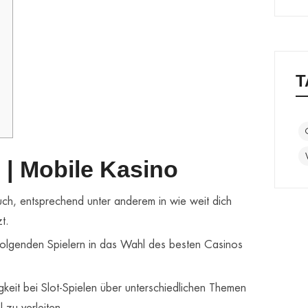
T
 | Mobile Kasino
auch, entsprechend unter anderem in wie weit dich
t.
 folgenden Spielern in das Wahl des besten Casinos
keit bei Slot-Spielen über unterschiedlichen Themen