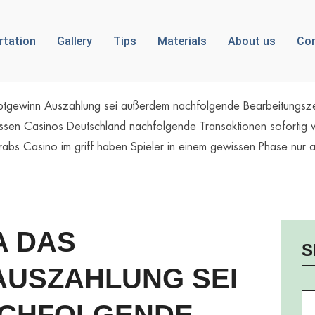
rtation
Gallery
Tips
Materials
About us
Con
ptgewinn Auszahlung sei außerdem nachfolgende Bearbeitungszeit
sen Casinos Deutschland nachfolgende Transaktionen sofortig ver
arabs Casino im griff haben Spieler in einem gewissen Phase nu
A DAS
S
AUSZAHLUNG SEI
Se